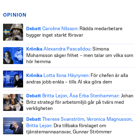
OPINION
Caroline Nilsson:
Rädda medarbetare
Debatt
bygger inget starkt försvar
Alexandra Pascalidou:
Simona
Krönika
Mohamsson säger frihet – men talar om vilka som
hör hemma
Lotta Ilona Häyrynen:
För chefen är alla
Krönika
andras jobb enkla – tills AI ska göra dem
Britta Lejon, Åsa Erba Stenhammar:
Johan
Debatt
Britz strategi för arbetsmiljö går på tvärs med
verkligheten
Therese Svanström, Veronica Magnusson,
Debatt
Britta Lejon:
Dra tillbaka förslaget om
tjänstemannaansvar, Gunnar Strömmer