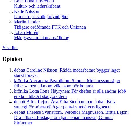
Lotta Ilona Häyrynen
Kultur- och ledarskribent
Kalle Nilsson
Utredare på statlig myndighet
Martin Linder
Tidigare ordförande PTK och Unionen
Johan Murén
Mångsysslare utan anställning
Visa fler
Opinion
debatt
Caroline Nilsson:
Rädda medarbetare bygger inget
starkt försvar
krönika
Alexandra Pascalidou:
Simona Mohamsson säger
frihet – men talar om vilka som hör hemma
krönika
Lotta Ilona Häyrynen:
För chefen är alla andras jobb
enkla – tills AI ska göra dem
debatt
Britta Lejon, Åsa Erba Stenhammar:
Johan Britz
strategi för arbetsmiljö går på tvärs med verkligheten
debatt
Therese Svanström, Veronica Magnusson, Britta Lejon:
Dra tillbaka förslaget om tjänstemannaansvar, Gunnar
Strömmer