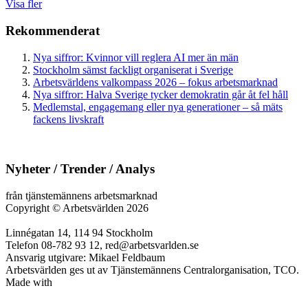
Visa fler
Rekommenderat
Nya siffror: Kvinnor vill reglera AI mer än män
Stockholm sämst fackligt organiserat i Sverige
Arbetsvärldens valkompass 2026 – fokus arbetsmarknad
Nya siffror: Halva Sverige tycker demokratin går åt fel håll
Medlemstal, engagemang eller nya generationer – så mäts
fackens livskraft
Nyheter / Trender / Analys
från tjänstemännens arbetsmarknad
Copyright
©
Arbetsvärlden 2026
Linnégatan 14, 114 94 Stockholm
Telefon 08-782 93 12, red@arbetsvarlden.se
Ansvarig utgivare: Mikael Feldbaum
Arbetsvärlden ges ut av Tjänstemännens Centralorganisation, TCO.
Made with