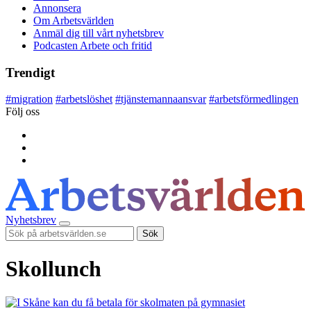
Annonsera
Om Arbetsvärlden
Anmäl dig till vårt nyhetsbrev
Podcasten Arbete och fritid
Trendigt
#
migration
#
arbetslöshet
#
tjänstemannaansvar
#
arbetsförmedlingen
Följ oss
Nyhetsbrev
Sök
Skollunch