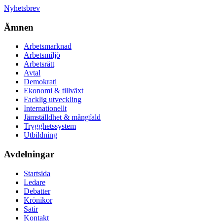
Nyhetsbrev
Ämnen
Arbetsmarknad
Arbetsmiljö
Arbetsrätt
Avtal
Demokrati
Ekonomi & tillväxt
Facklig utveckling
Internationellt
Jämställdhet & mångfald
Trygghetssystem
Utbildning
Avdelningar
Startsida
Ledare
Debatter
Krönikor
Satir
Kontakt