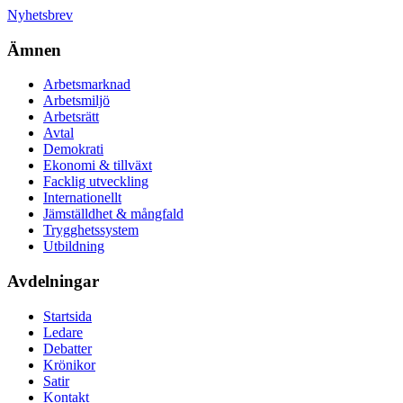
Nyhetsbrev
Ämnen
Arbetsmarknad
Arbetsmiljö
Arbetsrätt
Avtal
Demokrati
Ekonomi & tillväxt
Facklig utveckling
Internationellt
Jämställdhet & mångfald
Trygghetssystem
Utbildning
Avdelningar
Startsida
Ledare
Debatter
Krönikor
Satir
Kontakt