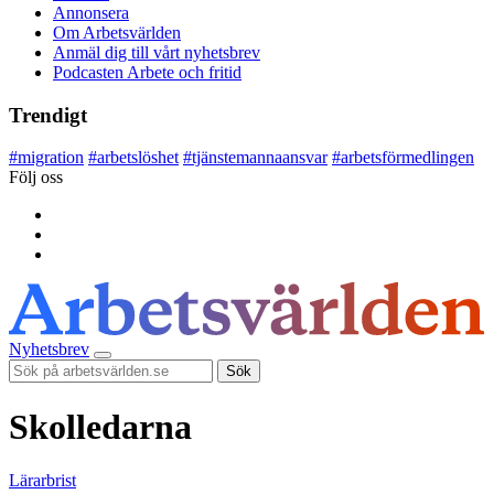
Annonsera
Om Arbetsvärlden
Anmäl dig till vårt nyhetsbrev
Podcasten Arbete och fritid
Trendigt
#
migration
#
arbetslöshet
#
tjänstemannaansvar
#
arbetsförmedlingen
Följ oss
Nyhetsbrev
Sök
Skolledarna
Lärarbrist