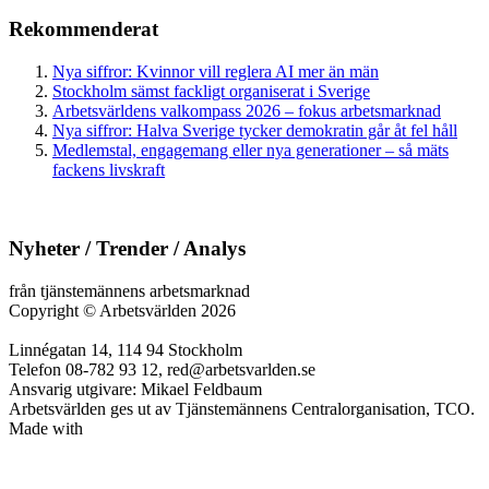
Rekommenderat
Nya siffror: Kvinnor vill reglera AI mer än män
Stockholm sämst fackligt organiserat i Sverige
Arbetsvärldens valkompass 2026 – fokus arbetsmarknad
Nya siffror: Halva Sverige tycker demokratin går åt fel håll
Medlemstal, engagemang eller nya generationer – så mäts
fackens livskraft
Nyheter / Trender / Analys
från tjänstemännens arbetsmarknad
Copyright
©
Arbetsvärlden 2026
Linnégatan 14, 114 94 Stockholm
Telefon 08-782 93 12, red@arbetsvarlden.se
Ansvarig utgivare: Mikael Feldbaum
Arbetsvärlden ges ut av Tjänstemännens Centralorganisation, TCO.
Made with