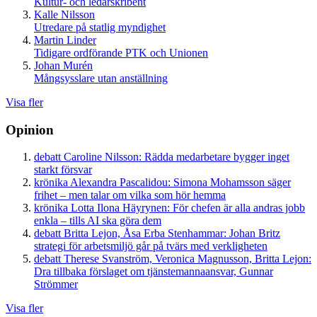
Kultur- och ledarskribent
Kalle Nilsson
Utredare på statlig myndighet
Martin Linder
Tidigare ordförande PTK och Unionen
Johan Murén
Mångsysslare utan anställning
Visa fler
Opinion
debatt
Caroline Nilsson:
Rädda medarbetare bygger inget
starkt försvar
krönika
Alexandra Pascalidou:
Simona Mohamsson säger
frihet – men talar om vilka som hör hemma
krönika
Lotta Ilona Häyrynen:
För chefen är alla andras jobb
enkla – tills AI ska göra dem
debatt
Britta Lejon, Åsa Erba Stenhammar:
Johan Britz
strategi för arbetsmiljö går på tvärs med verkligheten
debatt
Therese Svanström, Veronica Magnusson, Britta Lejon:
Dra tillbaka förslaget om tjänstemannaansvar, Gunnar
Strömmer
Visa fler