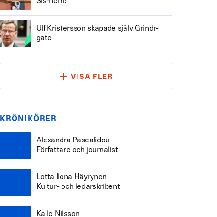
Sis-hem?
Ulf Kristersson skapade själv Grindr-
gate
VISA FLER
KRÖNIKÖRER
Alexandra Pascalidou
Författare och journalist
Lotta Ilona Häyrynen
Kultur- och ledarskribent
Kalle Nilsson