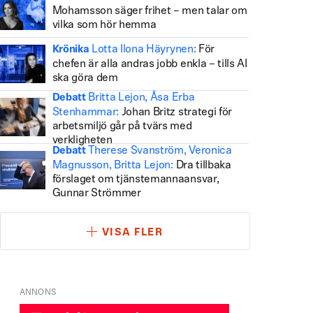
Mohamsson säger frihet – men talar om
vilka som hör hemma
Lotta Ilona Häyrynen:
För
Krönika
chefen är alla andras jobb enkla – tills AI
ska göra dem
Britta Lejon, Åsa Erba
Debatt
Stenhammar:
Johan Britz strategi för
arbetsmiljö går på tvärs med
verkligheten
Therese Svanström, Veronica
Debatt
Magnusson, Britta Lejon:
Dra tillbaka
förslaget om tjänstemannaansvar,
Gunnar Strömmer
VISA FLER
ANNONS