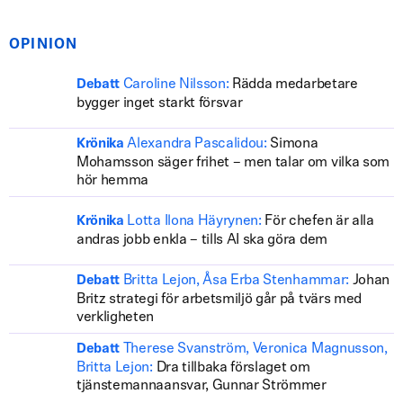
OPINION
Caroline Nilsson:
Rädda medarbetare
Debatt
bygger inget starkt försvar
Alexandra Pascalidou:
Simona
Krönika
Mohamsson säger frihet – men talar om vilka som
hör hemma
Lotta Ilona Häyrynen:
För chefen är alla
Krönika
andras jobb enkla – tills AI ska göra dem
Britta Lejon, Åsa Erba Stenhammar:
Johan
Debatt
Britz strategi för arbetsmiljö går på tvärs med
verkligheten
Therese Svanström, Veronica Magnusson,
Debatt
Britta Lejon:
Dra tillbaka förslaget om
tjänstemannaansvar, Gunnar Strömmer