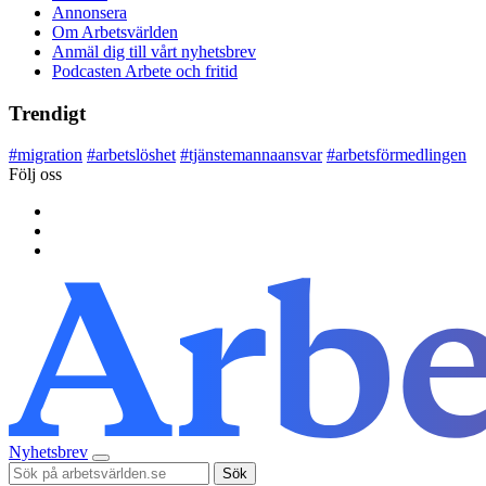
Annonsera
Om Arbetsvärlden
Anmäl dig till vårt nyhetsbrev
Podcasten Arbete och fritid
Trendigt
#
migration
#
arbetslöshet
#
tjänstemannaansvar
#
arbetsförmedlingen
Följ oss
Nyhetsbrev
Sök