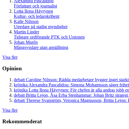
Alexandra Pascalidou
Författare och journalist
Lotta Ilona Häyrynen
Kultur- och ledarskribent
Kalle Nilsson
Utredare på statlig myndighet
Martin Linder
Tidigare ordförande PTK och Unionen
Johan Murén
Mångsysslare utan anställning
Visa fler
Opinion
debatt
Caroline Nilsson:
Rädda medarbetare bygger inget starkt
krönika
Alexandra Pascalidou:
Simona Mohamsson säger frihet
krönika
Lotta Ilona Häyrynen:
För chefen är alla andras jobb en
debatt
Britta Lejon, Åsa Erba Stenhammar:
Johan Britz strategi
debatt
Therese Svanström, Veronica Magnusson, Britta Lejon:
D
Visa fler
Rekommenderat