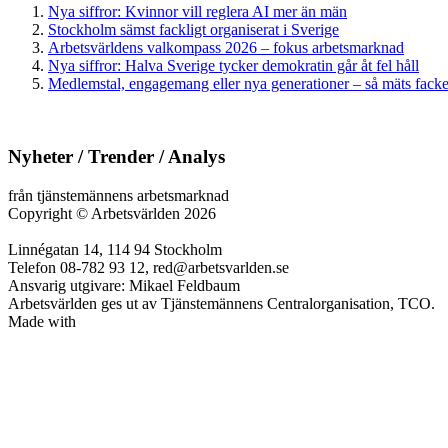
Nya siffror: Kvinnor vill reglera AI mer än män
Stockholm sämst fackligt organiserat i Sverige
Arbetsvärldens valkompass 2026 – fokus arbetsmarknad
Nya siffror: Halva Sverige tycker demokratin går åt fel håll
Medlemstal, engagemang eller nya generationer – så mäts facken
Nyheter / Trender / Analys
från tjänstemännens arbetsmarknad
Copyright
©
Arbetsvärlden 2026
Linnégatan 14, 114 94 Stockholm
Telefon 08-782 93 12, red@arbetsvarlden.se
Ansvarig utgivare: Mikael Feldbaum
Arbetsvärlden ges ut av Tjänstemännens Centralorganisation, TCO.
Made with