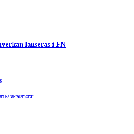
mverkan lanseras i FN
ng
ärt karaktärsmord”