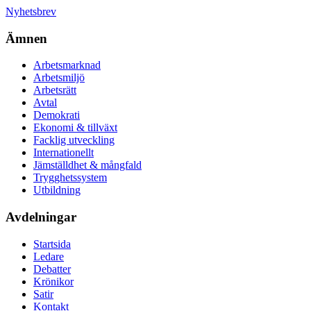
Nyhetsbrev
Ämnen
Arbetsmarknad
Arbetsmiljö
Arbetsrätt
Avtal
Demokrati
Ekonomi & tillväxt
Facklig utveckling
Internationellt
Jämställdhet & mångfald
Trygghetssystem
Utbildning
Avdelningar
Startsida
Ledare
Debatter
Krönikor
Satir
Kontakt