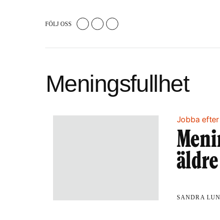
FÖLJ OSS
Meningsfullhet
Jobba efte
Menin
äldre
SANDRA LU