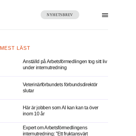
NYHETSBREV
SÖK
MEST LÄST
Anställd på Arbetsförmedlingen tog sitt liv
under internutredning
Veterinärförbundets förbundsdirektör
slutar
Här är jobben som AI kan kan ta över
inom 10 år
Expert om Arbetsförmedlingens
internutredning: ”Ett fruktansvärt