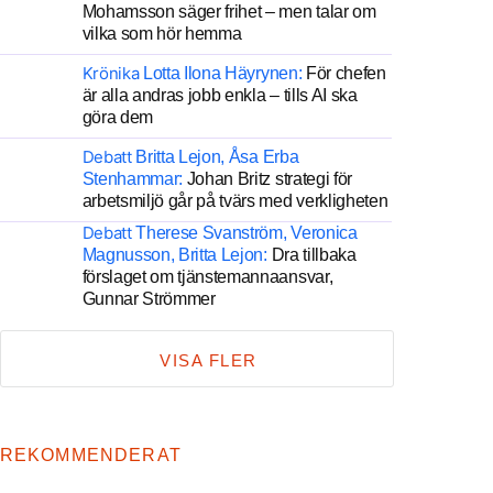
Mohamsson säger frihet – men talar om
vilka som hör hemma
Krönika
Lotta Ilona Häyrynen:
För chefen
är alla andras jobb enkla – tills AI ska
göra dem
Debatt
Britta Lejon, Åsa Erba
Stenhammar:
Johan Britz strategi för
arbetsmiljö går på tvärs med verkligheten
Debatt
Therese Svanström, Veronica
Magnusson, Britta Lejon:
Dra tillbaka
förslaget om tjänstemannaansvar,
Gunnar Strömmer
VISA FLER
REKOMMENDERAT