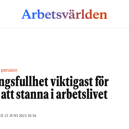
r pension
gsfullhet viktigast för
 att stanna i arbetslivet
ND
21 JUNI 2023 10:54