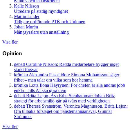
Kultur- och ledarskribent
Kalle Nilsson
Utredare på statlig myndighet
Martin Linder
Tidigare ordförande PTK och Unionen
Johan Murén
Mångsysslare utan anställning
Visa fler
Opinion
debatt
Caroline Nilsson:
Rädda medarbetare bygger inget
starkt försvar
krönika
Alexandra Pascalidou:
Simona Mohamsson säger
frihet – men talar om vilka som hör hemma
krönika
Lotta Ilona Häyrynen:
För chefen är alla andras jobb
enkla – tills AI ska göra dem
debatt
Britta Lejon, Åsa Erba Stenhammar:
Johan Britz
strategi för arbetsmiljö går på tvärs med verkligheten
debatt
Therese Svanström, Veronica Magnusson, Britta Lejon:
Dra tillbaka förslaget om tjänstemannaansvar, Gunnar
Strömmer
Visa fler