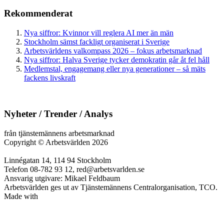
Rekommenderat
Nya siffror: Kvinnor vill reglera AI mer än män
Stockholm sämst fackligt organiserat i Sverige
Arbetsvärldens valkompass 2026 – fokus arbetsmarknad
Nya siffror: Halva Sverige tycker demokratin går åt fel håll
Medlemstal, engagemang eller nya generationer – så mäts
fackens livskraft
Nyheter / Trender / Analys
från tjänstemännens arbetsmarknad
Copyright
©
Arbetsvärlden 2026
Linnégatan 14, 114 94 Stockholm
Telefon 08-782 93 12, red@arbetsvarlden.se
Ansvarig utgivare: Mikael Feldbaum
Arbetsvärlden ges ut av Tjänstemännens Centralorganisation, TCO.
Made with