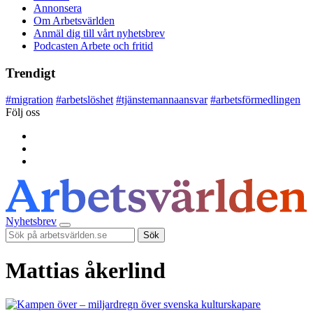
Annonsera
Om Arbetsvärlden
Anmäl dig till vårt nyhetsbrev
Podcasten Arbete och fritid
Trendigt
#
migration
#
arbetslöshet
#
tjänstemannaansvar
#
arbetsförmedlingen
Följ oss
Nyhetsbrev
Sök
Mattias åkerlind