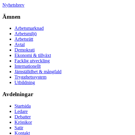
Nyhetsbrev
Ämnen
Arbetsmarknad
Arbetsmiljö
Arbetsrätt
Avtal
Demokrati
Ekonomi & tillväxt
Facklig utveckling
Internationellt
Jämställdhet & mångfald
Trygghetssystem
Utbildning
Avdelningar
Startsida
Ledare
Debatter
Krönikor
Satir
Kontakt