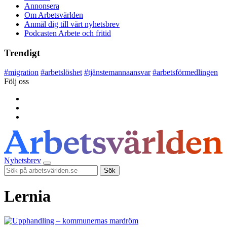
Annonsera
Om Arbetsvärlden
Anmäl dig till vårt nyhetsbrev
Podcasten Arbete och fritid
Trendigt
#
migration
#
arbetslöshet
#
tjänstemannaansvar
#
arbetsförmedlingen
Följ oss
Nyhetsbrev
Sök
Lernia