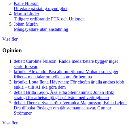
Kalle Nilsson
Utredare på statlig myndighet
Martin Linder
Tidigare ordförande PTK och Unionen
Johan Murén
Mångsysslare utan anställning
Visa fler
Opinion
debatt
Caroline Nilsson:
Rädda medarbetare bygger inget
starkt försvar
krönika
Alexandra Pascalidou:
Simona Mohamsson säger
frihet – men talar om vilka som hör hemma
krönika
Lotta Ilona Häyrynen:
För chefen är alla andras jobb
enkla – tills AI ska göra dem
debatt
Britta Lejon, Åsa Erba Stenhammar:
Johan Britz
strategi för arbetsmiljö går på tvärs med verkligheten
debatt
Therese Svanström, Veronica Magnusson, Britta Lejon:
Dra tillbaka förslaget om tjänstemannaansvar, Gunnar
Strömmer
Visa fler