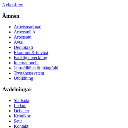
Nyhetsbrev
Ämnen
Arbetsmarknad
Arbetsmiljö
Arbetsrätt
Avtal
Demokrati
Ekonomi & tillväxt
Facklig utveckling
Internationellt
Jämställdhet & mångfald
Trygghetssystem
Utbildning
Avdelningar
Startsida
Ledare
Debatter
Krönikor
Satir
Kontakt