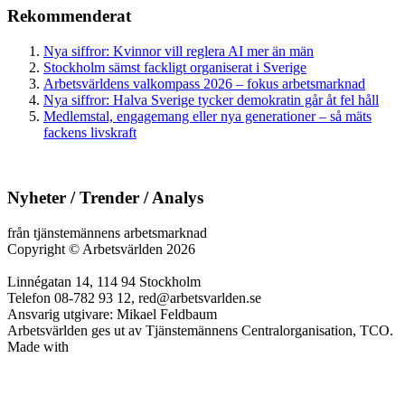
Rekommenderat
Nya siffror: Kvinnor vill reglera AI mer än män
Stockholm sämst fackligt organiserat i Sverige
Arbetsvärldens valkompass 2026 – fokus arbetsmarknad
Nya siffror: Halva Sverige tycker demokratin går åt fel håll
Medlemstal, engagemang eller nya generationer – så mäts
fackens livskraft
Nyheter / Trender / Analys
från tjänstemännens arbetsmarknad
Copyright
©
Arbetsvärlden 2026
Linnégatan 14, 114 94 Stockholm
Telefon 08-782 93 12, red@arbetsvarlden.se
Ansvarig utgivare: Mikael Feldbaum
Arbetsvärlden ges ut av Tjänstemännens Centralorganisation, TCO.
Made with