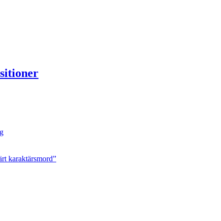
sitioner
ng
ärt karaktärsmord”