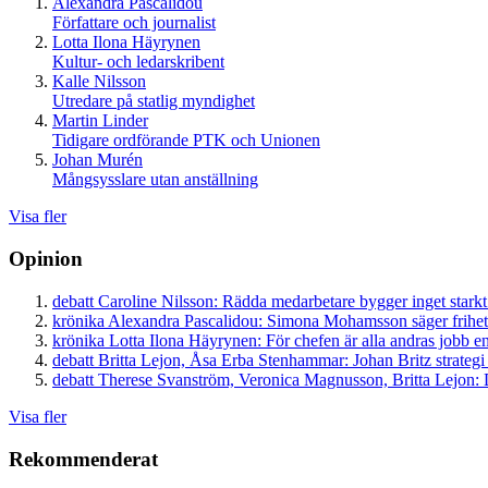
Alexandra Pascalidou
Författare och journalist
Lotta Ilona Häyrynen
Kultur- och ledarskribent
Kalle Nilsson
Utredare på statlig myndighet
Martin Linder
Tidigare ordförande PTK och Unionen
Johan Murén
Mångsysslare utan anställning
Visa fler
Opinion
debatt
Caroline Nilsson:
Rädda medarbetare bygger inget starkt
krönika
Alexandra Pascalidou:
Simona Mohamsson säger frihet
krönika
Lotta Ilona Häyrynen:
För chefen är alla andras jobb en
debatt
Britta Lejon, Åsa Erba Stenhammar:
Johan Britz strategi
debatt
Therese Svanström, Veronica Magnusson, Britta Lejon:
D
Visa fler
Rekommenderat