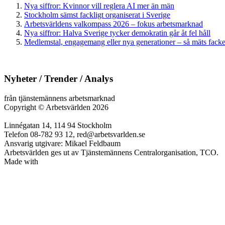
Nya siffror: Kvinnor vill reglera AI mer än män
Stockholm sämst fackligt organiserat i Sverige
Arbetsvärldens valkompass 2026 – fokus arbetsmarknad
Nya siffror: Halva Sverige tycker demokratin går åt fel håll
Medlemstal, engagemang eller nya generationer – så mäts facken
Nyheter / Trender / Analys
från tjänstemännens arbetsmarknad
Copyright
©
Arbetsvärlden 2026
Linnégatan 14, 114 94 Stockholm
Telefon 08-782 93 12, red@arbetsvarlden.se
Ansvarig utgivare: Mikael Feldbaum
Arbetsvärlden ges ut av Tjänstemännens Centralorganisation, TCO.
Made with