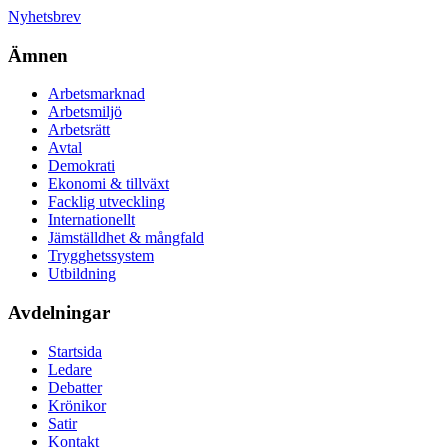
Nyhetsbrev
Ämnen
Arbetsmarknad
Arbetsmiljö
Arbetsrätt
Avtal
Demokrati
Ekonomi & tillväxt
Facklig utveckling
Internationellt
Jämställdhet & mångfald
Trygghetssystem
Utbildning
Avdelningar
Startsida
Ledare
Debatter
Krönikor
Satir
Kontakt