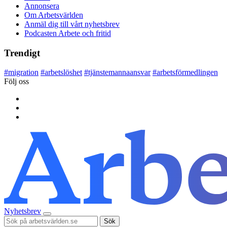
Annonsera
Om Arbetsvärlden
Anmäl dig till vårt nyhetsbrev
Podcasten Arbete och fritid
Trendigt
#
migration
#
arbetslöshet
#
tjänstemannaansvar
#
arbetsförmedlingen
Följ oss
Nyhetsbrev
Sök