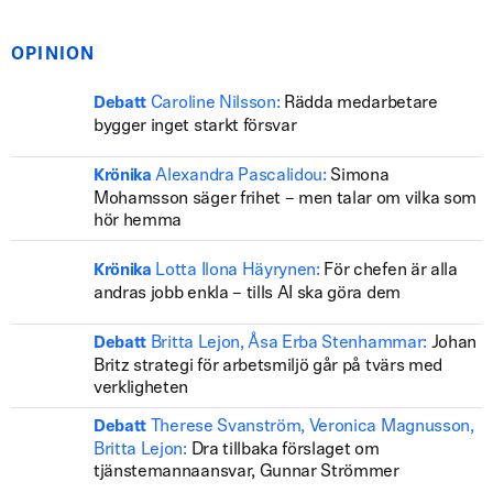
OPINION
Caroline Nilsson:
Rädda medarbetare
Debatt
bygger inget starkt försvar
Alexandra Pascalidou:
Simona
Krönika
Mohamsson säger frihet – men talar om vilka som
hör hemma
Lotta Ilona Häyrynen:
För chefen är alla
Krönika
andras jobb enkla – tills AI ska göra dem
Britta Lejon, Åsa Erba Stenhammar:
Johan
Debatt
Britz strategi för arbetsmiljö går på tvärs med
verkligheten
Therese Svanström, Veronica Magnusson,
Debatt
Britta Lejon:
Dra tillbaka förslaget om
tjänstemannaansvar, Gunnar Strömmer