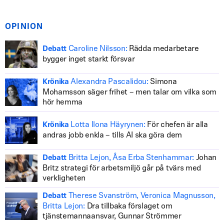
OPINION
Caroline Nilsson:
Rädda medarbetare
Debatt
bygger inget starkt försvar
Alexandra Pascalidou:
Simona
Krönika
Mohamsson säger frihet – men talar om vilka som
hör hemma
Lotta Ilona Häyrynen:
För chefen är alla
Krönika
andras jobb enkla – tills AI ska göra dem
Britta Lejon, Åsa Erba Stenhammar:
Johan
Debatt
Britz strategi för arbetsmiljö går på tvärs med
verkligheten
Therese Svanström, Veronica Magnusson,
Debatt
Britta Lejon:
Dra tillbaka förslaget om
tjänstemannaansvar, Gunnar Strömmer