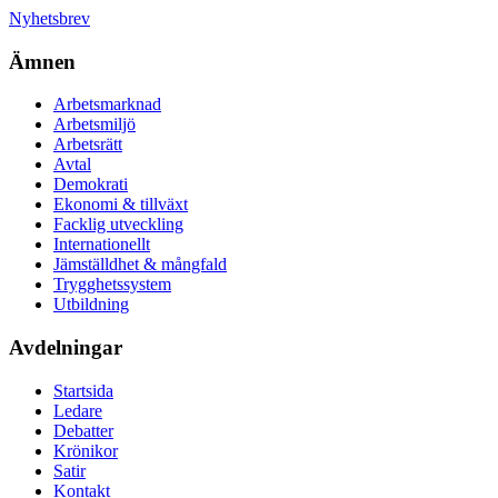
Nyhetsbrev
Ämnen
Arbetsmarknad
Arbetsmiljö
Arbetsrätt
Avtal
Demokrati
Ekonomi & tillväxt
Facklig utveckling
Internationellt
Jämställdhet & mångfald
Trygghetssystem
Utbildning
Avdelningar
Startsida
Ledare
Debatter
Krönikor
Satir
Kontakt