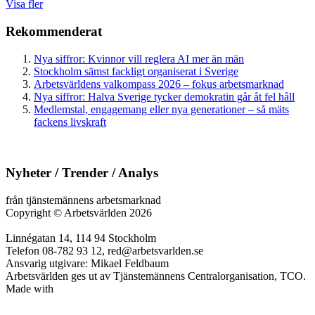
Visa fler
Rekommenderat
Nya siffror: Kvinnor vill reglera AI mer än män
Stockholm sämst fackligt organiserat i Sverige
Arbetsvärldens valkompass 2026 – fokus arbetsmarknad
Nya siffror: Halva Sverige tycker demokratin går åt fel håll
Medlemstal, engagemang eller nya generationer – så mäts
fackens livskraft
Nyheter / Trender / Analys
från tjänstemännens arbetsmarknad
Copyright
©
Arbetsvärlden 2026
Linnégatan 14, 114 94 Stockholm
Telefon 08-782 93 12, red@arbetsvarlden.se
Ansvarig utgivare: Mikael Feldbaum
Arbetsvärlden ges ut av Tjänstemännens Centralorganisation, TCO.
Made with