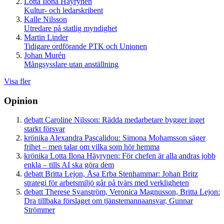
Lotta Ilona Häyrynen
Kultur- och ledarskribent
Kalle Nilsson
Utredare på statlig myndighet
Martin Linder
Tidigare ordförande PTK och Unionen
Johan Murén
Mångsysslare utan anställning
Visa fler
Opinion
debatt
Caroline Nilsson:
Rädda medarbetare bygger inget
starkt försvar
krönika
Alexandra Pascalidou:
Simona Mohamsson säger
frihet – men talar om vilka som hör hemma
krönika
Lotta Ilona Häyrynen:
För chefen är alla andras jobb
enkla – tills AI ska göra dem
debatt
Britta Lejon, Åsa Erba Stenhammar:
Johan Britz
strategi för arbetsmiljö går på tvärs med verkligheten
debatt
Therese Svanström, Veronica Magnusson, Britta Lejon:
Dra tillbaka förslaget om tjänstemannaansvar, Gunnar
Strömmer