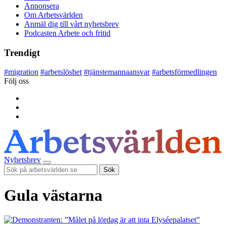
Annonsera
Om Arbetsvärlden
Anmäl dig till vårt nyhetsbrev
Podcasten Arbete och fritid
Trendigt
#
migration
#
arbetslöshet
#
tjänstemannaansvar
#
arbetsförmedlingen
Följ oss
Nyhetsbrev
Sök
Gula västarna