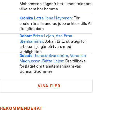
Mohamsson säger frihet – men talar om
vilka som hör hemma
Lotta Ilona Häyrynen:
För
Krönika
chefen är alla andras jobb enkla – tills AI
ska göra dem
Britta Lejon, Åsa Erba
Debatt
Stenhammar:
Johan Britz strategi för
arbetsmiljö går på tvärs med
verkligheten
Therese Svanström, Veronica
Debatt
Magnusson, Britta Lejon:
Dra tillbaka
förslaget om tjänstemannaansvar,
Gunnar Strömmer
VISA FLER
REKOMMENDERAT