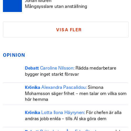
Johan Murén
Mångsysslare utan anställning
VISA FLER
OPINION
Caroline Nilsson:
Rädda medarbetare
Debatt
bygger inget starkt försvar
Alexandra Pascalidou:
Simona
Krönika
Mohamsson säger frihet – men talar om vilka som
hör hemma
Lotta Ilona Häyrynen:
För chefen är alla
Krönika
andras jobb enkla – tills AI ska göra dem