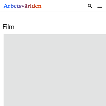
SÖK
Film