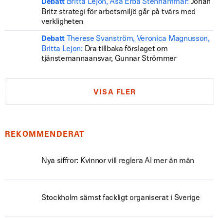
Britta Lejon, Åsa Erba Stenhammar:
Johan
Debatt
Britz strategi för arbetsmiljö går på tvärs med
verkligheten
Therese Svanström, Veronica Magnusson,
Debatt
Britta Lejon:
Dra tillbaka förslaget om
tjänstemannaansvar, Gunnar Strömmer
VISA FLER
REKOMMENDERAT
Nya siffror: Kvinnor vill reglera AI mer än män
Stockholm sämst fackligt organiserat i Sverige