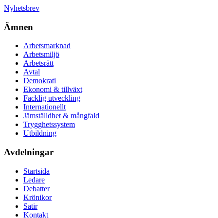
Nyhetsbrev
Ämnen
Arbetsmarknad
Arbetsmiljö
Arbetsrätt
Avtal
Demokrati
Ekonomi & tillväxt
Facklig utveckling
Internationellt
Jämställdhet & mångfald
Trygghetssystem
Utbildning
Avdelningar
Startsida
Ledare
Debatter
Krönikor
Satir
Kontakt