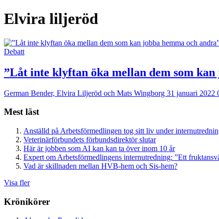
Elvira liljeröd
Debatt
”Låt inte klyftan öka mellan dem som ka
German Bender, Elvira Liljeröd och Mats Wingborg
31 januari 2022 
Mest läst
Anställd på Arbetsförmedlingen tog sitt liv under internutredni
Veterinärförbundets förbundsdirektör slutar
Här är jobben som AI kan kan ta över inom 10 år
Expert om Arbetsförmedlingens internutredning: ”Ett fruktansv
Vad är skillnaden mellan HVB-hem och Sis-hem?
Visa fler
Krönikörer