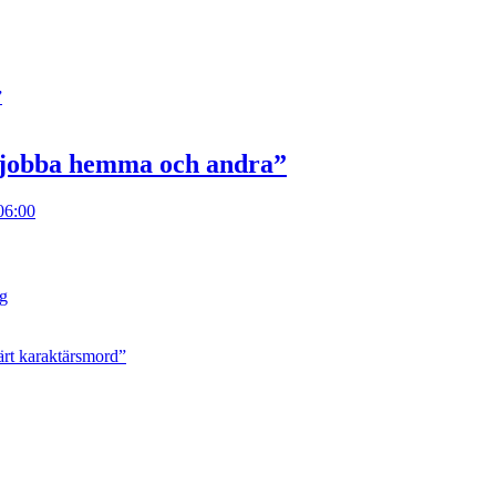
n jobba hemma och andra”
06:00
ng
ärt karaktärsmord”