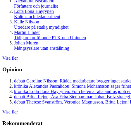
Alexandra Pascalidou
Författare och journalist
Lotta Ilona Häyrynen
Kultur- och ledarskribent
Kalle Nilsson
Utredare på statlig myndighet
Martin Linder
Tidigare ordförande PTK och Unionen
Johan Murén
Mångsysslare utan anställning
Visa fler
Opinion
debatt
Caroline Nilsson:
Rädda medarbetare bygger inget starkt
krönika
Alexandra Pascalidou:
Simona Mohamsson säger frihet
krönika
Lotta Ilona Häyrynen:
För chefen är alla andras jobb en
debatt
Britta Lejon, Åsa Erba Stenhammar:
Johan Britz strategi
debatt
Therese Svanström, Veronica Magnusson, Britta Lejon:
D
Visa fler
Rekommenderat