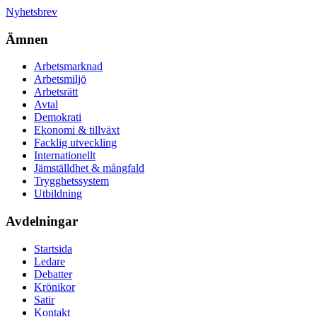
Nyhetsbrev
Ämnen
Arbetsmarknad
Arbetsmiljö
Arbetsrätt
Avtal
Demokrati
Ekonomi & tillväxt
Facklig utveckling
Internationellt
Jämställdhet & mångfald
Trygghetssystem
Utbildning
Avdelningar
Startsida
Ledare
Debatter
Krönikor
Satir
Kontakt