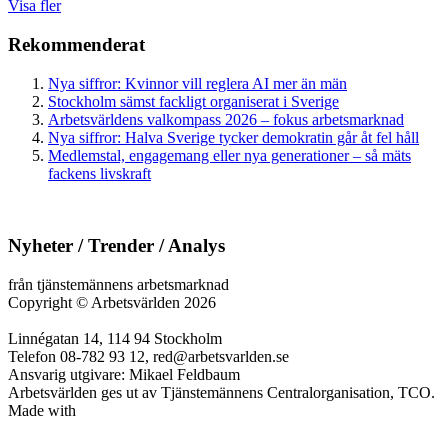
Visa fler
Rekommenderat
Nya siffror: Kvinnor vill reglera AI mer än män
Stockholm sämst fackligt organiserat i Sverige
Arbetsvärldens valkompass 2026 – fokus arbetsmarknad
Nya siffror: Halva Sverige tycker demokratin går åt fel håll
Medlemstal, engagemang eller nya generationer – så mäts
fackens livskraft
Nyheter / Trender / Analys
från tjänstemännens arbetsmarknad
Copyright
©
Arbetsvärlden 2026
Linnégatan 14, 114 94 Stockholm
Telefon 08-782 93 12, red@arbetsvarlden.se
Ansvarig utgivare: Mikael Feldbaum
Arbetsvärlden ges ut av Tjänstemännens Centralorganisation, TCO.
Made with