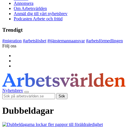
Annonsera
Om Arbetsvärlden
Anmäl dig till vårt nyhetsbrev
Podcasten Arbete och fritid
Trendigt
#
migration
#
arbetslöshet
#
tjänstemannaansvar
#
arbetsförmedlingen
Följ oss
Nyhetsbrev
Sök
Dubbeldagar