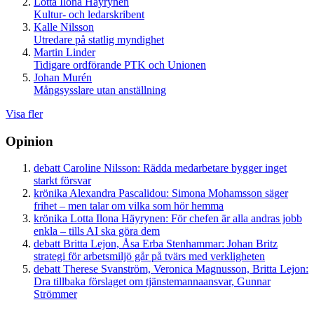
Lotta Ilona Häyrynen
Kultur- och ledarskribent
Kalle Nilsson
Utredare på statlig myndighet
Martin Linder
Tidigare ordförande PTK och Unionen
Johan Murén
Mångsysslare utan anställning
Visa fler
Opinion
debatt
Caroline Nilsson:
Rädda medarbetare bygger inget
starkt försvar
krönika
Alexandra Pascalidou:
Simona Mohamsson säger
frihet – men talar om vilka som hör hemma
krönika
Lotta Ilona Häyrynen:
För chefen är alla andras jobb
enkla – tills AI ska göra dem
debatt
Britta Lejon, Åsa Erba Stenhammar:
Johan Britz
strategi för arbetsmiljö går på tvärs med verkligheten
debatt
Therese Svanström, Veronica Magnusson, Britta Lejon:
Dra tillbaka förslaget om tjänstemannaansvar, Gunnar
Strömmer