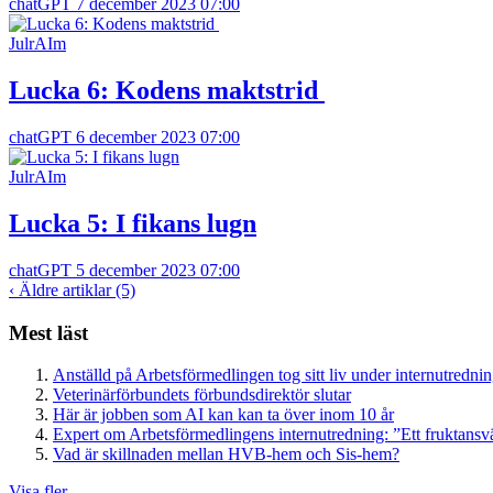
chatGPT
7 december 2023 07:00
JulrAIm
Lucka 6: Kodens maktstrid
chatGPT
6 december 2023 07:00
JulrAIm
Lucka 5: I fikans lugn
chatGPT
5 december 2023 07:00
‹
Äldre artiklar (5)
Mest läst
Anställd på Arbetsförmedlingen tog sitt liv under internutredni
Veterinärförbundets förbundsdirektör slutar
Här är jobben som AI kan kan ta över inom 10 år
Expert om Arbetsförmedlingens internutredning: ”Ett fruktansv
Vad är skillnaden mellan HVB-hem och Sis-hem?
Visa fler