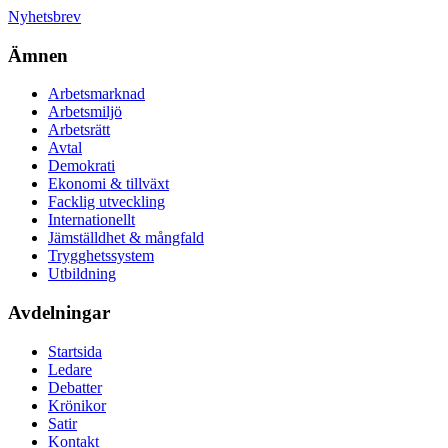
Nyhetsbrev
Ämnen
Arbetsmarknad
Arbetsmiljö
Arbetsrätt
Avtal
Demokrati
Ekonomi & tillväxt
Facklig utveckling
Internationellt
Jämställdhet & mångfald
Trygghetssystem
Utbildning
Avdelningar
Startsida
Ledare
Debatter
Krönikor
Satir
Kontakt