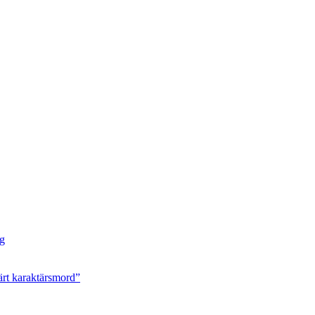
ng
ärt karaktärsmord”