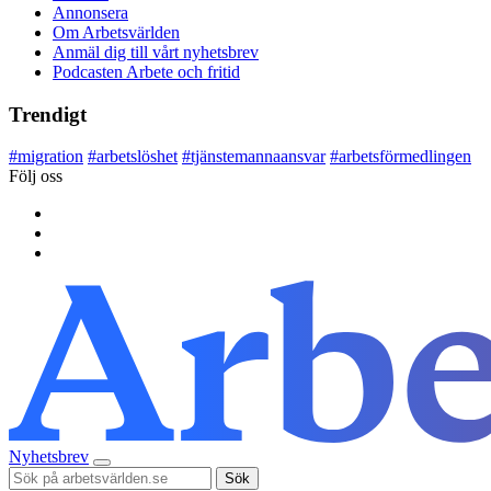
Annonsera
Om Arbetsvärlden
Anmäl dig till vårt nyhetsbrev
Podcasten Arbete och fritid
Trendigt
#
migration
#
arbetslöshet
#
tjänstemannaansvar
#
arbetsförmedlingen
Följ oss
Nyhetsbrev
Sök