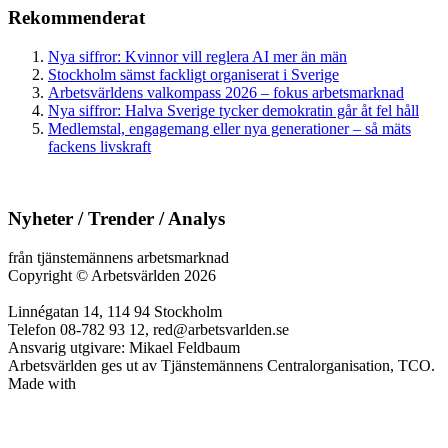
Rekommenderat
Nya siffror: Kvinnor vill reglera AI mer än män
Stockholm sämst fackligt organiserat i Sverige
Arbetsvärldens valkompass 2026 – fokus arbetsmarknad
Nya siffror: Halva Sverige tycker demokratin går åt fel håll
Medlemstal, engagemang eller nya generationer – så mäts
fackens livskraft
Nyheter / Trender / Analys
från tjänstemännens arbetsmarknad
Copyright
©
Arbetsvärlden 2026
Linnégatan 14, 114 94 Stockholm
Telefon 08-782 93 12, red@arbetsvarlden.se
Ansvarig utgivare: Mikael Feldbaum
Arbetsvärlden ges ut av Tjänstemännens Centralorganisation, TCO.
Made with