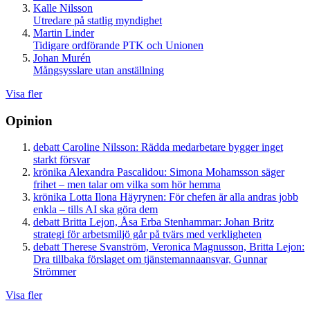
Kalle Nilsson
Utredare på statlig myndighet
Martin Linder
Tidigare ordförande PTK och Unionen
Johan Murén
Mångsysslare utan anställning
Visa fler
Opinion
debatt
Caroline Nilsson:
Rädda medarbetare bygger inget
starkt försvar
krönika
Alexandra Pascalidou:
Simona Mohamsson säger
frihet – men talar om vilka som hör hemma
krönika
Lotta Ilona Häyrynen:
För chefen är alla andras jobb
enkla – tills AI ska göra dem
debatt
Britta Lejon, Åsa Erba Stenhammar:
Johan Britz
strategi för arbetsmiljö går på tvärs med verkligheten
debatt
Therese Svanström, Veronica Magnusson, Britta Lejon:
Dra tillbaka förslaget om tjänstemannaansvar, Gunnar
Strömmer
Visa fler