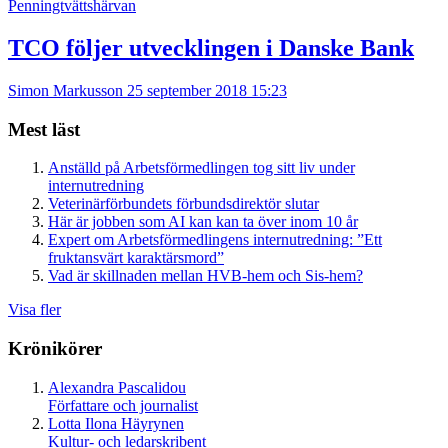
Penningtvättshärvan
TCO följer utvecklingen i Danske Bank
Simon Markusson
25 september 2018 15:23
Mest läst
Anställd på Arbetsförmedlingen tog sitt liv under
internutredning
Veterinärförbundets förbundsdirektör slutar
Här är jobben som AI kan kan ta över inom 10 år
Expert om Arbetsförmedlingens internutredning: ”Ett
fruktansvärt karaktärsmord”
Vad är skillnaden mellan HVB-hem och Sis-hem?
Visa fler
Krönikörer
Alexandra Pascalidou
Författare och journalist
Lotta Ilona Häyrynen
Kultur- och ledarskribent