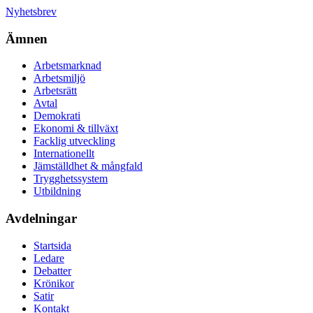
Nyhetsbrev
Ämnen
Arbetsmarknad
Arbetsmiljö
Arbetsrätt
Avtal
Demokrati
Ekonomi & tillväxt
Facklig utveckling
Internationellt
Jämställdhet & mångfald
Trygghetssystem
Utbildning
Avdelningar
Startsida
Ledare
Debatter
Krönikor
Satir
Kontakt