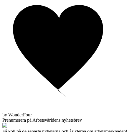
by WonderFour
Prenumerera på Arbetsvärldens nyhetsbrev
Få koll på de senaste nyheterna och åsikterna om arbetsmarknaden!