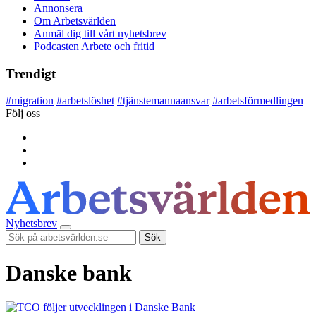
Annonsera
Om Arbetsvärlden
Anmäl dig till vårt nyhetsbrev
Podcasten Arbete och fritid
Trendigt
#
migration
#
arbetslöshet
#
tjänstemannaansvar
#
arbetsförmedlingen
Följ oss
Nyhetsbrev
Sök
Danske bank