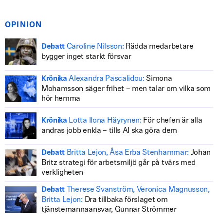
OPINION
Caroline Nilsson:
Rädda medarbetare
Debatt
bygger inget starkt försvar
Alexandra Pascalidou:
Simona
Krönika
Mohamsson säger frihet – men talar om vilka som
hör hemma
Lotta Ilona Häyrynen:
För chefen är alla
Krönika
andras jobb enkla – tills AI ska göra dem
Britta Lejon, Åsa Erba Stenhammar:
Johan
Debatt
Britz strategi för arbetsmiljö går på tvärs med
verkligheten
Therese Svanström, Veronica Magnusson,
Debatt
Britta Lejon:
Dra tillbaka förslaget om
tjänstemannaansvar, Gunnar Strömmer