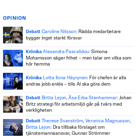
OPINION
Caroline Nilsson:
Rädda medarbetare
Debatt
bygger inget starkt försvar
Alexandra Pascalidou:
Simona
Krönika
Mohamsson säger frihet – men talar om vilka som
hör hemma
Lotta Ilona Häyrynen:
För chefen är alla
Krönika
andras jobb enkla – tills AI ska göra dem
Britta Lejon, Åsa Erba Stenhammar:
Johan
Debatt
Britz strategi för arbetsmiljö går på tvärs med
verkligheten
Therese Svanström, Veronica Magnusson,
Debatt
Britta Lejon:
Dra tillbaka förslaget om
tjänstemannaansvar, Gunnar Strömmer