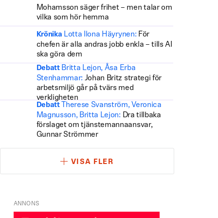
Mohamsson säger frihet – men talar om
vilka som hör hemma
Lotta Ilona Häyrynen:
För
Krönika
chefen är alla andras jobb enkla – tills AI
ska göra dem
Britta Lejon, Åsa Erba
Debatt
Stenhammar:
Johan Britz strategi för
arbetsmiljö går på tvärs med
verkligheten
Therese Svanström, Veronica
Debatt
Magnusson, Britta Lejon:
Dra tillbaka
förslaget om tjänstemannaansvar,
Gunnar Strömmer
VISA FLER
ANNONS