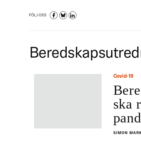
FÖLJ OSS
Beredskapsutred
Covid-19
Bere
ska 
pan
SIMON MAR