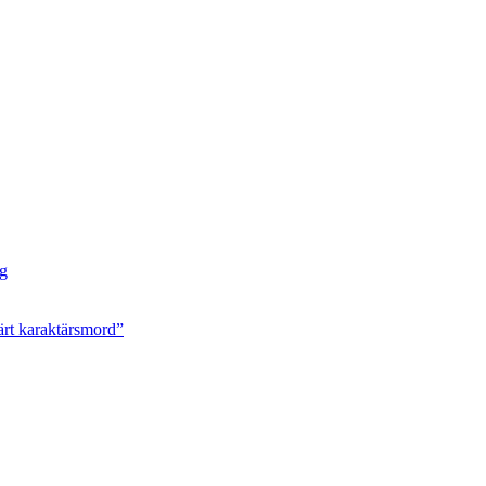
ng
ärt karaktärsmord”