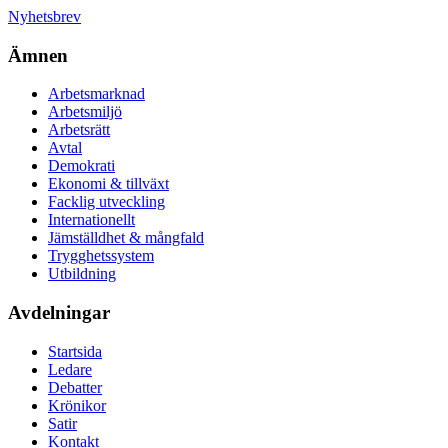
Nyhetsbrev
Ämnen
Arbetsmarknad
Arbetsmiljö
Arbetsrätt
Avtal
Demokrati
Ekonomi & tillväxt
Facklig utveckling
Internationellt
Jämställdhet & mångfald
Trygghetssystem
Utbildning
Avdelningar
Startsida
Ledare
Debatter
Krönikor
Satir
Kontakt