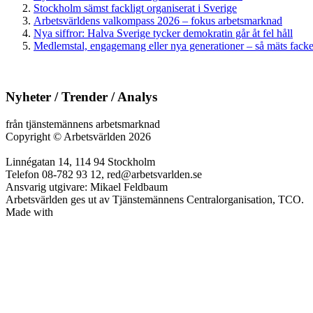
Stockholm sämst fackligt organiserat i Sverige
Arbetsvärldens valkompass 2026 – fokus arbetsmarknad
Nya siffror: Halva Sverige tycker demokratin går åt fel håll
Medlemstal, engagemang eller nya generationer – så mäts facken
Nyheter / Trender / Analys
från tjänstemännens arbetsmarknad
Copyright
©
Arbetsvärlden 2026
Linnégatan 14, 114 94 Stockholm
Telefon 08-782 93 12, red@arbetsvarlden.se
Ansvarig utgivare: Mikael Feldbaum
Arbetsvärlden ges ut av Tjänstemännens Centralorganisation, TCO.
Made with