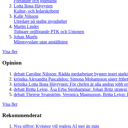
Författare och journalist
Lotta Ilona Häyrynen
Kultur- och ledarskribent
Kalle Nilsson
Utredare på statlig myndighet
Martin Linder
Tidigare ordförande PTK och Unionen
Johan Murén
Mångsysslare utan anställning
Visa fler
Opinion
debatt
Caroline Nilsson:
Rädda medarbetare bygger inget starkt
krönika
Alexandra Pascalidou:
Simona Mohamsson säger frihet
krönika
Lotta Ilona Häyrynen:
För chefen är alla andras jobb en
debatt
Britta Lejon, Åsa Erba Stenhammar:
Johan Britz strategi
debatt
Therese Svanström, Veronica Magnusson, Britta Lejon:
D
Visa fler
Rekommenderat
Nya siffror: Kvinnor vill reglera AI mer än män