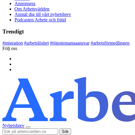
Annonsera
Om Arbetsvärlden
Anmäl dig till vårt nyhetsbrev
Podcasten Arbete och fritid
Trendigt
#
migration
#
arbetslöshet
#
tjänstemannaansvar
#
arbetsförmedlingen
Följ oss
Nyhetsbrev
Sök