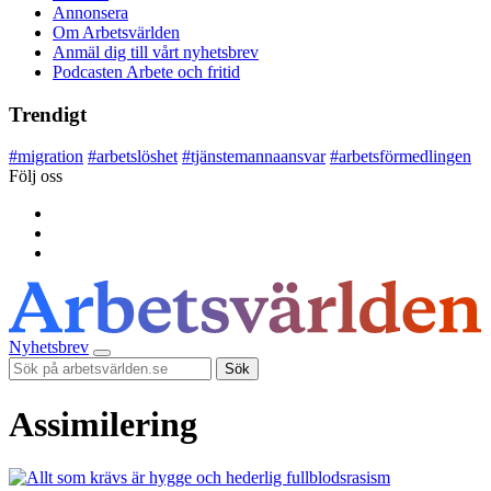
Annonsera
Om Arbetsvärlden
Anmäl dig till vårt nyhetsbrev
Podcasten Arbete och fritid
Trendigt
#
migration
#
arbetslöshet
#
tjänstemannaansvar
#
arbetsförmedlingen
Följ oss
Nyhetsbrev
Sök
Assimilering