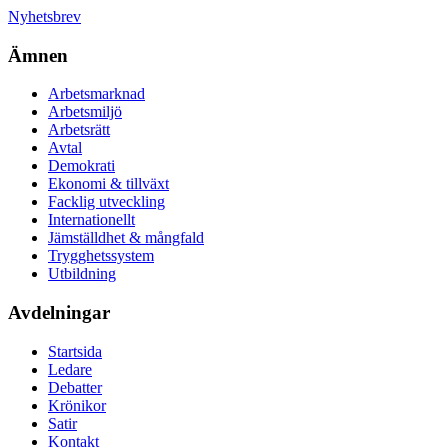
Nyhetsbrev
Ämnen
Arbetsmarknad
Arbetsmiljö
Arbetsrätt
Avtal
Demokrati
Ekonomi & tillväxt
Facklig utveckling
Internationellt
Jämställdhet & mångfald
Trygghetssystem
Utbildning
Avdelningar
Startsida
Ledare
Debatter
Krönikor
Satir
Kontakt