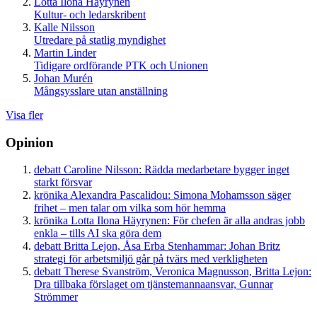
Lotta Ilona Häyrynen
Kultur- och ledarskribent
Kalle Nilsson
Utredare på statlig myndighet
Martin Linder
Tidigare ordförande PTK och Unionen
Johan Murén
Mångsysslare utan anställning
Visa fler
Opinion
debatt
Caroline Nilsson:
Rädda medarbetare bygger inget
starkt försvar
krönika
Alexandra Pascalidou:
Simona Mohamsson säger
frihet – men talar om vilka som hör hemma
krönika
Lotta Ilona Häyrynen:
För chefen är alla andras jobb
enkla – tills AI ska göra dem
debatt
Britta Lejon, Åsa Erba Stenhammar:
Johan Britz
strategi för arbetsmiljö går på tvärs med verkligheten
debatt
Therese Svanström, Veronica Magnusson, Britta Lejon:
Dra tillbaka förslaget om tjänstemannaansvar, Gunnar
Strömmer