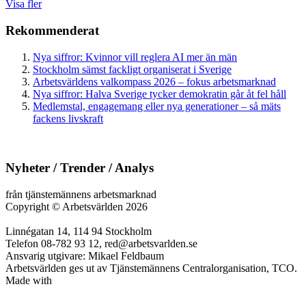
Visa fler
Rekommenderat
Nya siffror: Kvinnor vill reglera AI mer än män
Stockholm sämst fackligt organiserat i Sverige
Arbetsvärldens valkompass 2026 – fokus arbetsmarknad
Nya siffror: Halva Sverige tycker demokratin går åt fel håll
Medlemstal, engagemang eller nya generationer – så mäts
fackens livskraft
Nyheter / Trender / Analys
från tjänstemännens arbetsmarknad
Copyright
©
Arbetsvärlden 2026
Linnégatan 14, 114 94 Stockholm
Telefon 08-782 93 12, red@arbetsvarlden.se
Ansvarig utgivare: Mikael Feldbaum
Arbetsvärlden ges ut av Tjänstemännens Centralorganisation, TCO.
Made with