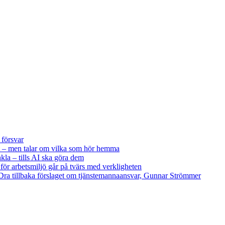
 försvar
 – men talar om vilka som hör hemma
kla – tills AI ska göra dem
 för arbetsmiljö går på tvärs med verkligheten
ra tillbaka förslaget om tjänstemannaansvar, Gunnar Strömmer