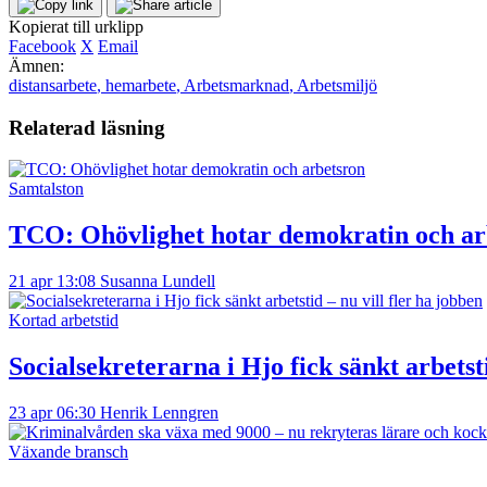
Kopierat till urklipp
Facebook
X
Email
Ämnen:
distansarbete
,
hemarbete
,
Arbetsmarknad
,
Arbetsmiljö
Relaterad läsning
Samtalston
TCO: Ohövlighet hotar demokratin och ar
21 apr 13:08
Susanna Lundell
Kortad arbetstid
Socialsekreterarna i Hjo fick sänkt arbetsti
23 apr 06:30
Henrik Lenngren
Växande bransch