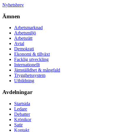
Nyhetsbrev
Ämnen
Arbetsmarknad
Arbetsmiljö
Arbetsrätt
Avtal
Demokrati
Ekonomi & tillväxt
Facklig utveckling
Internationellt
Jämställdhet & mångfald
Trygghetssystem
Utbildning
Avdelningar
Startsida
Ledare
Debatter
Krönikor
Satir
Kontakt