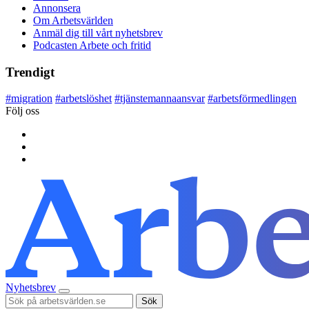
Annonsera
Om Arbetsvärlden
Anmäl dig till vårt nyhetsbrev
Podcasten Arbete och fritid
Trendigt
#
migration
#
arbetslöshet
#
tjänstemannaansvar
#
arbetsförmedlingen
Följ oss
Nyhetsbrev
Sök