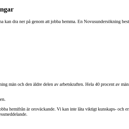
engar
na kan dra ner på genom att jobba hemma. En Novusundersökning beställ
kning män och den äldre delen av arbetskraften. Hela 40 procent av män
gen.
 jobba hemifrån är oroväckande. Vi kan inte låta viktigt kunskaps- och e
pressmeddelande.