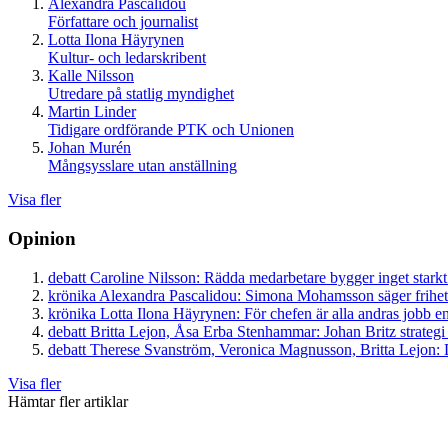
Alexandra Pascalidou
Författare och journalist
Lotta Ilona Häyrynen
Kultur- och ledarskribent
Kalle Nilsson
Utredare på statlig myndighet
Martin Linder
Tidigare ordförande PTK och Unionen
Johan Murén
Mångsysslare utan anställning
Visa fler
Opinion
debatt
Caroline Nilsson:
Rädda medarbetare bygger inget starkt
krönika
Alexandra Pascalidou:
Simona Mohamsson säger frihet
krönika
Lotta Ilona Häyrynen:
För chefen är alla andras jobb en
debatt
Britta Lejon, Åsa Erba Stenhammar:
Johan Britz strategi
debatt
Therese Svanström, Veronica Magnusson, Britta Lejon:
D
Visa fler
Hämtar fler artiklar