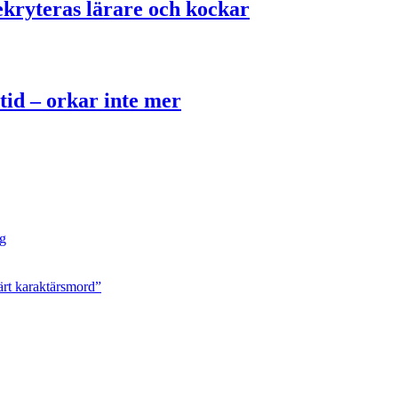
kryteras lärare och kockar
tid – orkar inte mer
ng
ärt karaktärsmord”