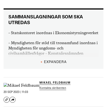
SAMMANSLAGNINGAR SOM SKA
UTREDAS
– Statskontoret inordnas i Ekonomistyrningsverket
– Myndigheten för stöd till trossamfund inordnas i
Myndigheten för ungdoms- och
civilsamhällesfrågor – Konstnärsnämnden
inordnas i Statens kulturråd
+
EXPANDERA
– Fastighetsmäklarinspektionen inordnas i
Konsumentverket
MIKAEL FELDBAUM
– Myndigheten för arbetsmiljökunskap inordnas i
Kontakta skribenten
Arbetsmiljöverket
20 SEP 2023 | 11:03