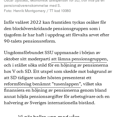
Oscar Sjöstedt, ekonomisk talesperson för SD, tror inte på en
pensionsöverenskommelse med S.
Foto: Henrik Montgomery / TT kod 10060
Inför valåret 2022 kan framtiden tyckas osäker för
den blocköverskridande pensionsgruppen som i
tjugofem år har haft i uppdrag att förvalta arvet efter
90-talets pensionsreform.
Ungdomsförbundet SSU uppmanade i början av
oktober sitt moderparti
att lämna pensionsgruppen
,
och i stället söka stöd för en höjning av pensionerna
hos V och SD. Ett utspel som skedde mot bakgrund av
att SD tidigare under hösten presenterat ett
reformförslag benämnt ”tusenlappen”
, vilket ska
finansiera en höjning av pensionerna genom bland
annat höjda pensionsavgifter för arbetsgivare och en
halvering av Sveriges internationella bistånd.