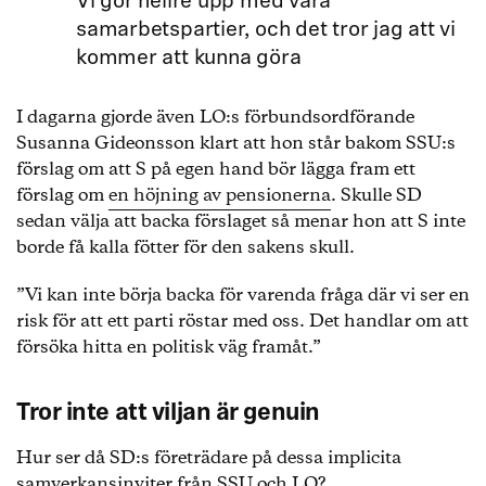
Vi gör hellre upp med våra
samarbetspartier, och det tror jag att vi
kommer att kunna göra
I dagarna gjorde även LO:s förbundsordförande
Susanna Gideonsson klart att hon står bakom SSU:s
förslag om att S på egen hand bör lägga fram ett
förslag om
en höjning av pensionerna
. Skulle SD
sedan välja att backa förslaget så menar hon att S inte
borde få kalla fötter för den sakens skull.
”Vi kan inte börja backa för varenda fråga där vi ser en
risk för att ett parti röstar med oss. Det handlar om att
försöka hitta en politisk väg framåt.”
Tror inte att viljan är genuin
Hur ser då SD:s företrädare på dessa implicita
samverkansinviter från SSU och LO?