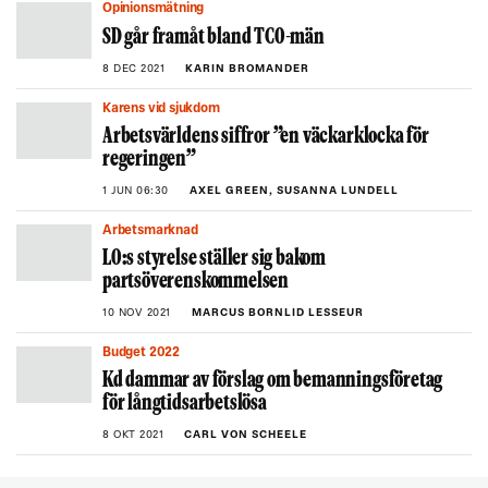
Opinionsmätning
SD går framåt bland TCO-män
8 DEC 2021
KARIN BROMANDER
Karens vid sjukdom
Arbetsvärldens siffror ”en väckarklocka för
regeringen”
1 JUN 06:30
AXEL GREEN, SUSANNA LUNDELL
Arbetsmarknad
LO:s styrelse ställer sig bakom
partsöverenskommelsen
10 NOV 2021
MARCUS BORNLID LESSEUR
Budget 2022
Kd dammar av förslag om bemanningsföretag
för långtidsarbetslösa
8 OKT 2021
CARL VON SCHEELE