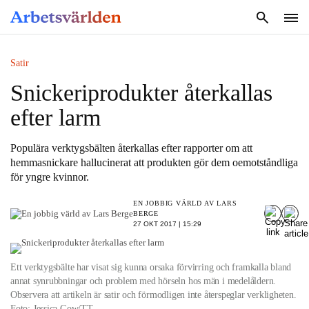
SÖK
Satir
Snickeriprodukter återkallas
efter larm
Populära verktygsbälten återkallas efter rapporter om att
hemmasnickare hallucinerat att produkten gör dem oemotståndliga
för yngre kvinnor.
EN JOBBIG VÄRLD AV LARS
BERGE
27 OKT 2017 | 15:29
Ett verktygsbälte har visat sig kunna orsaka förvirring och framkalla bland
annat synrubbningar och problem med hörseln hos män i medelåldern.
Observera att artikeln är satir och förmodligen inte återspeglar verkligheten.
Foto: Jessica Gow/TT