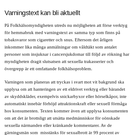
Varningstext kan bli aktuellt
På Folkhälsomyndigheten utreds nu möjligheten att förse verktyg
för hemmabruk med varningstext av samma typ som finns på
tobaksvaror som cigaretter och snus. Eftersom det årligen
inkommer lika många anmälningar om våldtäkt som antalet
personer som insjuknar i cancersjukdomar till följd av rökning har
myndigheten dragit slutsatsen att sexuella trakasserier och
övergrepp är ett omfattande folkhälsoproblem.
Varningen som planeras att tryckas i svart mot vit bakgrund ska
upplysa om att hanteringen av ett eldrivet verktyg eller bärandet
av skyddskläder, exempelvis snickarbyxor eller hörselkåpor, inte
automatiskt innebär förhöjd attraktionskraft eller sexuell förmåga
hos konsumenten. Texten kommer även att upplysa konsumenten
om att det är brottsligt att utsätta medmänniskor för oönskade
sexuella närmanden eller kränkande kommentarer. Av de
gärningsmän som misstänks för sexualbrott är 99 procent av