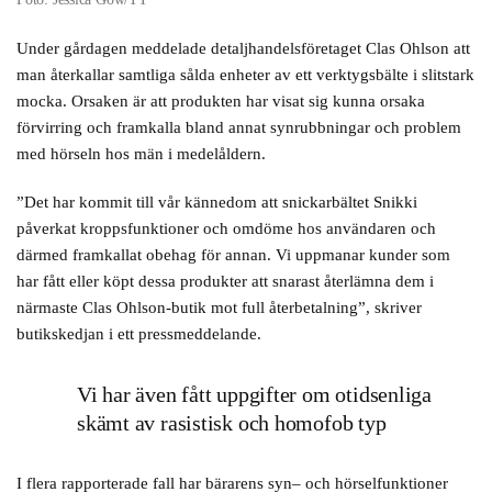
Under gårdagen meddelade detaljhandelsföretaget Clas Ohlson att
man återkallar samtliga sålda enheter av ett verktygsbälte i slitstark
mocka. Orsaken är att produkten har visat sig kunna orsaka
förvirring och framkalla bland annat synrubbningar och problem
med hörseln hos män i medelåldern.
”Det har kommit till vår kännedom att snickarbältet Snikki
påverkat kroppsfunktioner och omdöme hos användaren och
därmed framkallat obehag för annan. Vi uppmanar kunder som
har fått eller köpt dessa produkter att snarast återlämna dem i
närmaste Clas Ohlson-butik mot full återbetalning”, skriver
butikskedjan i ett pressmeddelande.
Vi har även fått uppgifter om otidsenliga
skämt av rasistisk och homofob typ
I flera rapporterade fall har bärarens syn– och hörselfunktioner