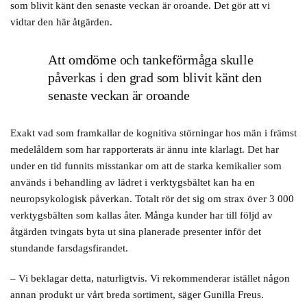
som blivit känt den senaste veckan är oroande. Det gör att vi
vidtar den här åtgärden.
Att omdöme och tankeförmåga skulle
påverkas i den grad som blivit känt den
senaste veckan är oroande
Exakt vad som framkallar de kognitiva störningar hos män i främst
medelåldern som har rapporterats är ännu inte klarlagt. Det har
under en tid funnits misstankar om att de starka kemikalier som
används i behandling av lädret i verktygsbältet kan ha en
neuropsykologisk påverkan. Totalt rör det sig om strax över 3 000
verktygsbälten som kallas åter. Många kunder har till följd av
åtgärden tvingats byta ut sina planerade presenter inför det
stundande farsdagsfirandet.
– Vi beklagar detta, naturligtvis. Vi rekommenderar istället någon
annan produkt ur vårt breda sortiment, säger Gunilla Freus.