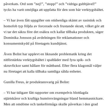
påverkats. Ord som ”nej!”, ”stopp!” och ”vidriga gubbjävel!”
tycks ha varit omöjliga att uppfatta för den som bär verktygsbältet.
– Vi har även fått uppgifter om otidsenliga skämt av rasistisk och
homofob typ följda av forcerade och frustande skratt, vilket gör att
vi tar det säkra före det osäkra och kallar tillbaka produkten, säger
Dominika Jonsson på avdelningen för reklamationer och
konsumentskydd på företagets kundtjänst.
Även Bolist har upplevt en liknande problematik kring det
nitförstärkta verktygsbältet i spaltläder med fyra spik- och
skruvfickor samt hållare för måttband. Efter flera klagomål väljer
nu företaget att kalla tillbaka samtliga sålda enheter.
Gunilla Freus, är produktansvarig på Bolist:
– Vi har tidigare fått rapporter om exempelvis blottlagda
stjärtskåror och kraftiga humörsvängningar bland hemmasnickare.
Men att omdöme och tankeförmåga skulle påverkas i den grad