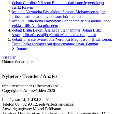
debatt
Caroline Nilsson:
Rädda medarbetare bygger inget
starkt försvar
krönika
Alexandra Pascalidou:
Simona Mohamsson säger
frihet – men talar om vilka som hör hemma
krönika
Lotta Ilona Häyrynen:
För chefen är alla andras jobb
enkla – tills AI ska göra dem
debatt
Britta Lejon, Åsa Erba Stenhammar:
Johan Britz
strategi för arbetsmiljö går på tvärs med verkligheten
debatt
Therese Svanström, Veronica Magnusson, Britta Lejon:
Dra tillbaka förslaget om tjänstemannaansvar, Gunnar
Strömmer
Visa fler
Hämtar fler artiklar
Nyheter / Trender / Analys
från tjänstemännens arbetsmarknad
Copyright
©
Arbetsvärlden 2026
Linnégatan 14, 114 94 Stockholm
Telefon 08-782 93 12, red@arbetsvarlden.se
Ansvarig utgivare: Mikael Feldbaum
Arbetsvärlden ges ut av Tjänstemännens Centralorganisation, TCO.