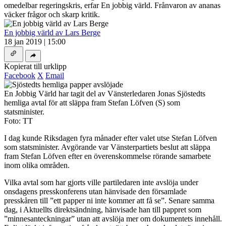
omedelbar regeringskris, erfar En jobbig värld. Frånvaron av ananas
väcker frågor och skarp kritik.
En jobbig värld av Lars Berge
18 jan 2019 | 15:00
Kopierat till urklipp
Facebook
X
Email
En Jobbig Värld har tagit del av Vänsterledaren Jonas Sjöstedts
hemliga avtal för att släppa fram Stefan Löfven (S) som
statsminister.
Foto: TT
I dag kunde Riksdagen fyra månader efter valet utse Stefan Löfven
som statsminister. Avgörande var Vänsterpartiets beslut att släppa
fram Stefan Löfven efter en överenskommelse rörande samarbete
inom olika områden.
Vilka avtal som har gjorts ville partiledaren inte avslöja under
onsdagens presskonferens utan hänvisade den församlade
presskåren till ”ett papper ni inte kommer att få se”. Senare samma
dag, i Aktuellts direktsändning, hänvisade han till pappret som
”minnesanteckningar” utan att avslöja mer om dokumentets innehåll.