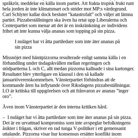
språkrör, meddelar en källa inom partiet. Att frakta tropisk frukt runt
hela jorden är inte klimatsmart och strider mot MP:s värdegrund.
Carl Schlyter kallar dock beslutet ”katastrofalt” och väljer att lämna
partiet. Pizzabeställningen ska även ha retat upp Liberalerna och
Centerpartiet som menar att det är en inskränkning av individens
frihet att inte kunna välja ananas som topping på sin pizza.
I nuläget har vi åtta partiledare som inte äter ananas på
sin pizza
Missnöjet med hämtpizzorna resulterade enligt samma källa i en
förhandling under tisdagskvällen mellan regeringen och
stödpartierna L och C, allt medan pizzorna kallnade i sina kartonger.
Resultatet blev ytterligare en klausul i den så kallade
januariöverenskommelsen. Vänsterpartiet förhindras att de
kommande åren ha inflytande över Riksdagens pizzabeställningar.
LO är kritiska till uppgörelsen och att frånvaron av ananas ”inger
oro”.
Även inom Vänsterpartiet är den interna kritiken hård.
– I nuläget har vi åtta partiledare som inte äter ananas på sin pizza.
Det är en urvattnad kompromiss som inte avspeglar befolkningens
åsikter i frågan, skriver en rad tunga V-politiker i ett gemensamt
uttalande. Pizzorna visar hur konsensus ersätter konflikt inom