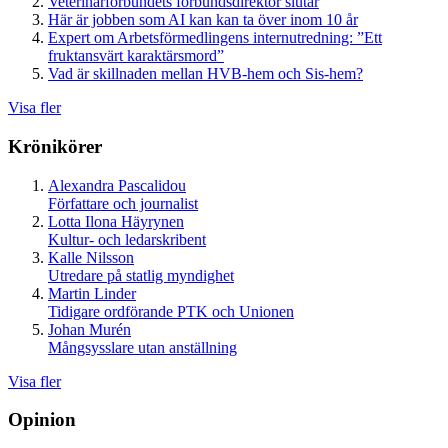
Veterinärförbundets förbundsdirektör slutar
Här är jobben som AI kan kan ta över inom 10 år
Expert om Arbetsförmedlingens internutredning: ”Ett
fruktansvärt karaktärsmord”
Vad är skillnaden mellan HVB-hem och Sis-hem?
Visa fler
Krönikörer
Alexandra Pascalidou
Författare och journalist
Lotta Ilona Häyrynen
Kultur- och ledarskribent
Kalle Nilsson
Utredare på statlig myndighet
Martin Linder
Tidigare ordförande PTK och Unionen
Johan Murén
Mångsysslare utan anställning
Visa fler
Opinion