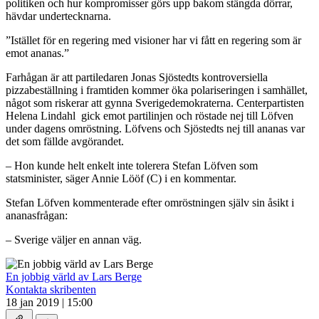
politiken och hur kompromisser görs upp bakom stängda dörrar,
hävdar undertecknarna.
”Istället för en regering med visioner har vi fått en regering som är
emot ananas.”
Farhågan är att partiledaren Jonas Sjöstedts kontroversiella
pizzabeställning i framtiden kommer öka polariseringen i samhället,
något som riskerar att gynna Sverigedemokraterna. Centerpartisten
Helena Lindahl gick emot partilinjen och röstade nej till Löfven
under dagens omröstning. Löfvens och Sjöstedts nej till ananas var
det som fällde avgörandet.
– Hon kunde helt enkelt inte tolerera Stefan Löfven som
statsminister, säger Annie Lööf (C) i en kommentar.
Stefan Löfven kommenterade efter omröstningen själv sin åsikt i
ananasfrågan:
– Sverige väljer en annan väg.
En jobbig värld av Lars Berge
Kontakta skribenten
18 jan 2019 | 15:00