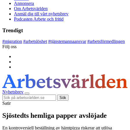
Annonsera
Om Arbetsvärlden
Anmäl dig till vårt nyhetsbrev
Podcasten Arbete och fritid
Trendigt
#
migration
#
arbetslöshet
#
tjänstemannaansvar
#
arbetsförmedlingen
Följ oss
Nyhetsbrev
Sök
Satir
Sjöstedts hemliga papper avslöjade
En kontroversiell beställning av hämtpizza riskerar att utlösa