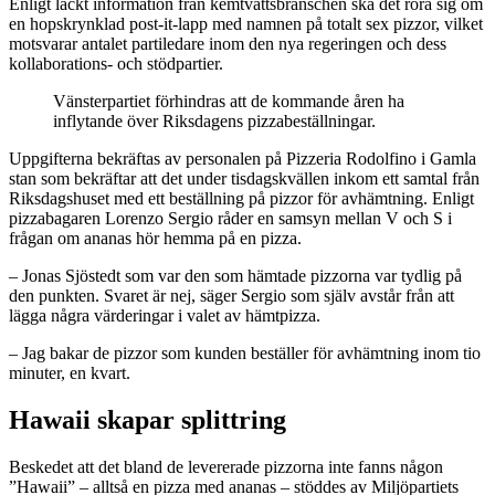
Enligt läckt information från kemtvättsbranschen ska det röra sig om
en hopskrynklad post-it-lapp med namnen på totalt sex pizzor, vilket
motsvarar antalet partiledare inom den nya regeringen och dess
kollaborations- och stödpartier.
Vänsterpartiet förhindras att de kommande åren ha
inflytande över Riksdagens pizzabeställningar.
Uppgifterna bekräftas av personalen på Pizzeria Rodolfino i Gamla
stan som bekräftar att det under tisdagskvällen inkom ett samtal från
Riksdagshuset med ett beställning på pizzor för avhämtning. Enligt
pizzabagaren Lorenzo Sergio råder en samsyn mellan V och S i
frågan om ananas hör hemma på en pizza.
– Jonas Sjöstedt som var den som hämtade pizzorna var tydlig på
den punkten. Svaret är nej, säger Sergio som själv avstår från att
lägga några värderingar i valet av hämtpizza.
– Jag bakar de pizzor som kunden beställer för avhämtning inom tio
minuter, en kvart.
Hawaii skapar splittring
Beskedet att det bland de levererade pizzorna inte fanns någon
”Hawaii” – alltså en pizza med ananas – stöddes av Miljöpartiets