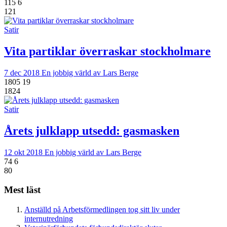
115
6
121
Satir
Vita partiklar överraskar stockholmare
7 dec 2018
En jobbig värld av Lars Berge
1805
19
1824
Satir
Årets julklapp utsedd: gasmasken
12 okt 2018
En jobbig värld av Lars Berge
74
6
80
Mest läst
Anställd på Arbetsförmedlingen tog sitt liv under
internutredning