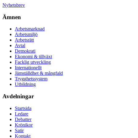
Nyhetsbrev
Ämnen
Arbetsmarknad
Arbetsmiljö
Arbetsrätt
Avtal
Demokrati
Ekonomi & tillväxt
Facklig utveckling
Internationellt
Jämställdhet & mångfald
Trygghetssystem
Utbildning
Avdelningar
Startsida
Ledare
Debatter
Krönikor
Satir
Kontakt