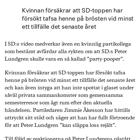
Kvinnan försäkrar att SD-toppen har
försökt tafsa henne på brösten vid minst
ett tillfälle det senaste året
I SD:s video medverkar även en kvinnlig partikollega
som bestämt avfärdar alla rykten om att SD:s Peter
Lundgren skulle vara en så kallad ”party-pooper”.
Kvinnan försäkrar att SD-toppen har försökt tafsa
henne på brösten vid minst ett tillfälle det senaste året
och kan även intyga att han inte spottat i glaset under
såväl privata sammankomster som gemensamma
semesterresor som ägt rum efter den aktuella
händelsen. Partiledaren Jimmie Åkesson har hittills
uttryckt sitt stöd och säger att han har fullt förtroende
för att Peter Lundgren ”kan släppa loss rejält”.
Till följd av reaktionerna på Peter Lundgrens påstått