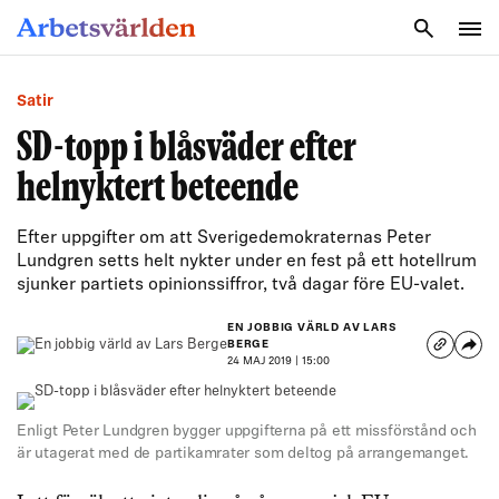
SÖK
Satir
SD-topp i blåsväder efter
helnyktert beteende
Efter uppgifter om att Sverigedemokraternas Peter
Lundgren setts helt nykter under en fest på ett hotellrum
sjunker partiets opinionssiffror, två dagar före EU-valet.
EN JOBBIG VÄRLD AV LARS
BERGE
24 MAJ 2019 | 15:00
Enligt Peter Lundgren bygger uppgifterna på ett missförstånd och
är utagerat med de partikamrater som deltog på arrangemanget.