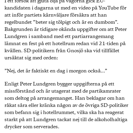
I ett försök att gjuta olja på vågorna gick EU-
kandidaten i dagarna ut med en video på YouTube för
att inför partiets kärnväljare försäkra att han
regelbundet ”beter sig tölpigt och är en dumbom”.
Bakgrunden är tidigare okända uppgifter om att Peter
Lundgren i samband med ett partiarrangemang
lämnat en fest på ett hotellrum redan vid 21-tiden på
kvällen. SD-politikern från Gnosjö ska vid tillfället
ursäktat sig med orden:
”Nej, det är faktiskt en dag i morgon också…”
Enligt Peter Lundgren bygger uppgifterna på ett
missförstånd och är utagerat med de partikamrater
som deltog på arrangemanget. Han beklagar om han
råkat såra eller kränka någon av de övriga SD-politiker
som befann sig i hotellrummet, vilka ska ha reagerat
starkt på att Lundgren tackat nej till de alkoholhaltiga
drycker som serverades.