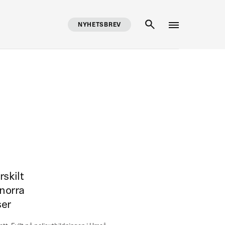
NYHETSBREV
SÖK
rskilt
 norra
ser