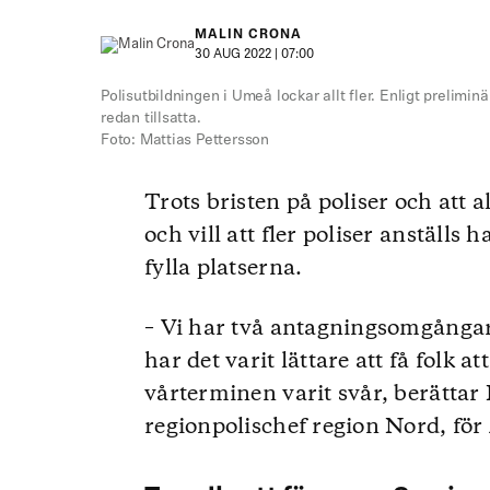
MALIN CRONA
30 AUG 2022 | 07:00
Polisutbildningen i Umeå lockar allt fler. Enligt prelimin
redan tillsatta.
Foto: Mattias Pettersson
Trots bristen på poliser och att a
och vill att fler poliser anställs 
fylla platserna.
– Vi har två antagningsomgångar 
har det varit lättare att få folk 
vårterminen varit svår, berättar
regionpolischef region Nord, för