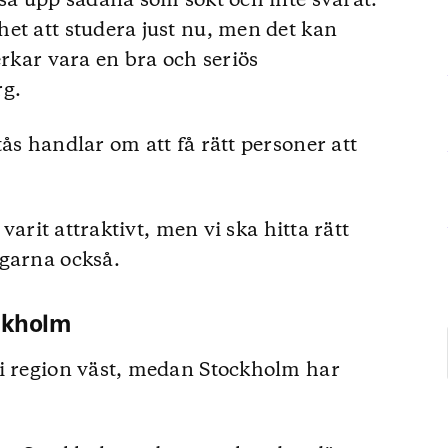
kså upp sådana som sökt och inte svarat.
et att studera just nu, men det kan
erkar vara en bra och seriös
rg.
ås handlar om att få rätt personer att
 varit attraktivt, men vi ska hitta rätt
ngarna också.
ockholm
 i region väst, medan Stockholm har