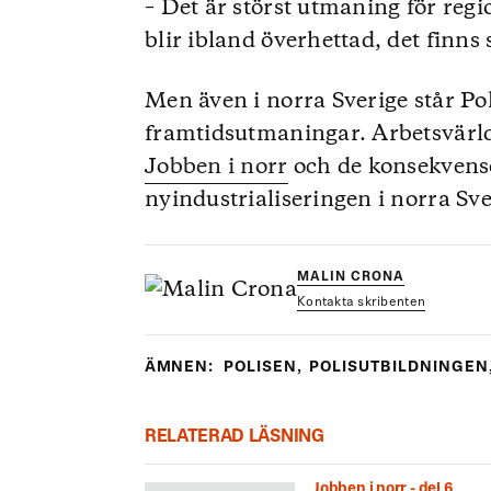
– Det är störst utmaning för re
blir ibland överhettad, det finns
Men även i norra Sverige står P
framtidsutmaningar. Arbetsvärld
Jobben i norr
och de konsekvens
nyindustrialiseringen i norra Sve
MALIN CRONA
Kontakta skribenten
ÄMNEN:
POLISEN
,
POLISUTBILDNINGEN
RELATERAD LÄSNING
Jobben i norr - del 6