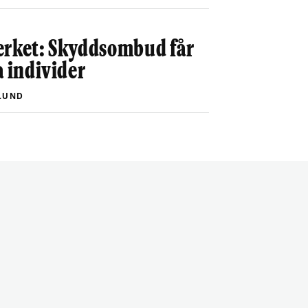
erket: Skyddsombud får
a individer
LUND