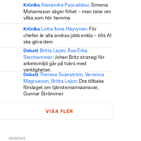
Alexandra Pascalidou:
Simona
Krönika
Mohamsson säger frihet – men talar om
vilka som hör hemma
Lotta Ilona Häyrynen:
För
Krönika
chefen är alla andras jobb enkla – tills AI
ska göra dem
Britta Lejon, Åsa Erba
Debatt
Stenhammar:
Johan Britz strategi för
arbetsmiljö går på tvärs med
verkligheten
Therese Svanström, Veronica
Debatt
Magnusson, Britta Lejon:
Dra tillbaka
förslaget om tjänstemannaansvar,
Gunnar Strömmer
VISA FLER
ANNONS