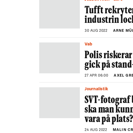
Tufft rekryte
industrin loc
30 AUG 2022
ARNE MÜ
Vab
Polis riskera
gick på stan
27 APR 06:00
AXEL GR
Journalistik
SVT-fotograf
ska man kunn
vara på plats
24 AUG 2022
MALIN C