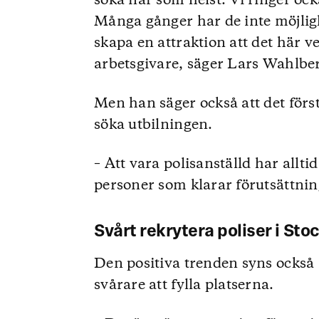
söka när som helst. Vi ringer oc
Många gånger har de inte möjligh
skapa en attraktion att det här v
arbetsgivare, säger Lars Wahlbe
Men han säger också att det först
söka utbilningen.
– Att vara polisanställd har alltid
personer som klarar förutsättni
Svårt rekrytera poliser i St
Den positiva trenden syns också
svårare att fylla platserna.