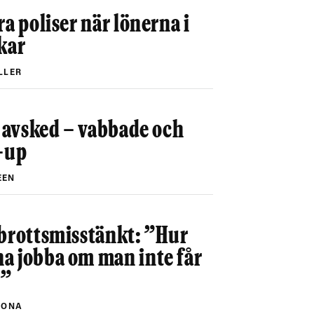
ra poliser när lönerna i
kar
LLER
r avsked – vabbade och
d-up
EEN
 brottsmisstänkt: ”Hur
a jobba om man inte får
?”
RONA