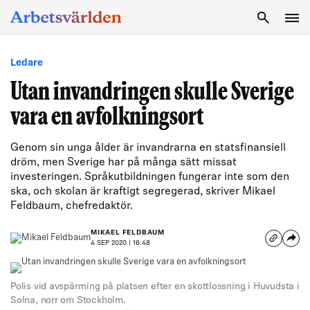
SÖK
Ledare
Utan invandringen skulle Sverige
vara en avfolkningsort
Genom sin unga ålder är invandrarna en statsfinansiell
dröm, men Sverige har på många sätt missat
investeringen. Språkutbildningen fungerar inte som den
ska, och skolan är kraftigt segregerad, skriver Mikael
Feldbaum, chefredaktör.
MIKAEL FELDBAUM
4 SEP 2020 | 16:48
Polis vid avspärrning på platsen efter en skottlossning i Huvudsta i
Solna, norr om Stockholm.