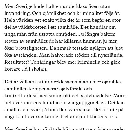
Men Sverige hade haft en underklass även utan
invandring. Och ojämlikhet och kriminalitet följs åt.
Hela världen vet exakt vilka det är som begår en stor
del av våldsbrotten i ett samhälle. Det handlar om
unga män från utsatta områden. Ju längre bakom
resten av samhället de här killarna hamnar, ju mer
ökar brottsligheten. Danmark testade nyligen att just
öka avstånden. Man halverade stöden till nyanlända.
Resultatet? Tonåringar blev mer kriminella och gick
kortare tid i skolan.
Det är välkänt att underklassens män i mer ojämlika
samhällen kompenserar självförakt och
kontrollförlust med statusjakt och självhävdelse. Mord
behöver inte ens handla om gänguppgörelser. Det kan
smälla som svar på hot eller svartsjuka. Det är inte på
något sätt överraskande. Det är ojämlikhetens pris.
Men Sverige har sänkt de här utsatta områdena under