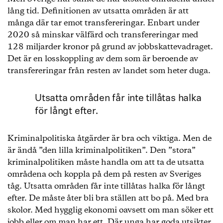
lång tid. Definitionen av utsatta områden är att
många där tar emot transfereringar. Enbart under
2020 så minskar välfärd och transfereringar med
128 miljarder kronor på grund av jobbskattevadraget.
Det är en losskoppling av dem som är beroende av
transfereringar från resten av landet som heter duga.
Utsatta områden får inte tillåtas halka
för långt efter.
Kriminalpolitiska åtgärder är bra och viktiga. Men de
är ändå ”den lilla kriminalpolitiken”. Den ”stora”
kriminalpolitiken måste handla om att ta de utsatta
områdena och koppla på dem på resten av Sveriges
tåg. Utsatta områden får inte tillåtas halka för långt
efter. De måste åter bli bra ställen att bo på. Med bra
skolor. Med hygglig ekonomi oavsett om man söker ett
jobb eller om man har ett. Där unga har goda utsikter