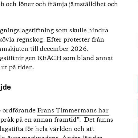
bb och löner och främja jämställdhet och
ningslagstiftning som skulle hindra
kövla regnskog. Efter protester från
amskjuten till december 2026.
agstiftningen REACH som bland annat
ut på tiden.
ljde
e ordförande
Frans Timmermans har
språk på en annan framtid”. Det fanns
agstifta för hela världen och att