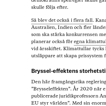
demokratins spelregler skulle g
skulle följa efter.
Så blev det också i flera fall
. Kan
Australien, Indien och fler länd
som ska stärka konkurrensen mel
planerar också för
egna klimattu
vid årsskiftet. Klimattullar tycks h
utsläppare att skapa prissystem f
Bryssel-effektens storhetst
Den här framgångsrika reglering
”Brysseleffekten”. År 2020 när e
publicerade juridikprofessorn A
EU styr världen”. Med sin enor