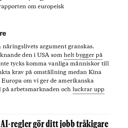
rapporten om europeisk
are
a näringslivets argument granskas.
 liknande den i USA som
helt bygger på
nte tycks komma vanliga människor till
sänkta krav på omställning medan Kina
i Europa om vi ger de amerikanska
pel på arbetsmarknaden och
luckrar upp
AI-regler gör ditt jobb tråkigare