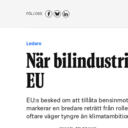
FÖLJ OSS
Ledare
När bilindustr
EU
EU:s besked om att tillåta bensinmot
markerar en bredare reträtt från roll
oftare väger tyngre än klimatambitio