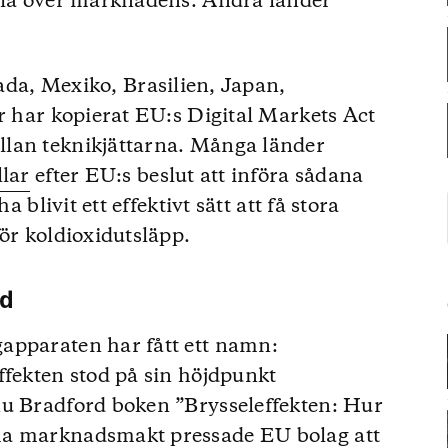
älla över marknadens. Andra länder
ada, Mexiko, Brasilien, Japan,
er har kopierat EU:s Digital Markets Act
lan teknikjättarna. Många länder
llar
efter EU:s beslut att införa sådana
a blivit ett effektivt sätt att få stora
ör koldioxidutsläpp.
id
apparaten har fått ett namn:
ffekten stod på sin höjdpunkt
nu Bradford boken ”Brysseleffekten: Hur
ma marknadsmakt pressade EU bolag att