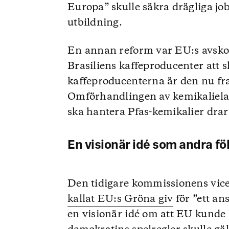
Europa” skulle säkra drägliga jo
utbildning.
En annan reform var EU:s avskog
Brasiliens kaffeproducenter att s
kaffeproducenterna är den nu fr
Omförhandlingen av kemikaliel
ska hantera Pfas-kemikalier drar 
En visionär idé som andra fö
Den tidigare kommissionens vic
kallat EU:s Gröna giv
för ”ett an
en visionär idé om att EU kunde l