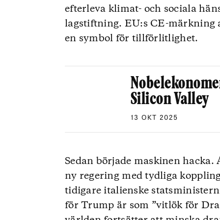
efterleva klimat- och sociala häns
lagstiftning. EU:s CE-märkning 
en symbol för tillförlitlighet.
Nobelekonomen 
Silicon Valley
13 OKT 2025
Sedan började maskinen hacka. A
ny regering med tydliga koppling
tidigare italienske statsminister
för Trump är som ”vitlök för Dra