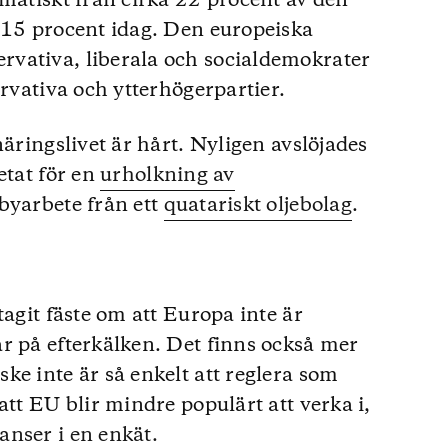
amatiskt från cirka 22 procent av den
 15 procent idag. Den europeiska
vativa, liberala och socialdemokrater
ervativa och ytterhögerpartier.
näringslivet är hårt. Nyligen avslöjades
etat för en
urholkning av
byarbete från ett
quatariskt oljebolag
.
tagit fäste om att Europa inte är
r på efterkälken. Det finns också mer
ke inte är så enkelt att reglera som
att EU blir mindre populärt att verka i,
anser i en enkät.