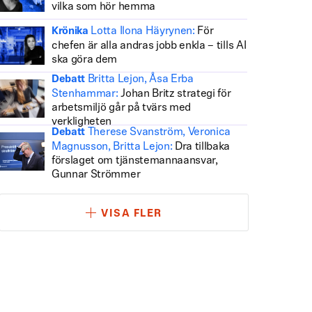
vilka som hör hemma
Lotta Ilona Häyrynen:
För
Krönika
chefen är alla andras jobb enkla – tills AI
ska göra dem
Britta Lejon, Åsa Erba
Debatt
Stenhammar:
Johan Britz strategi för
arbetsmiljö går på tvärs med
verkligheten
Therese Svanström, Veronica
Debatt
Magnusson, Britta Lejon:
Dra tillbaka
förslaget om tjänstemannaansvar,
Gunnar Strömmer
VISA FLER