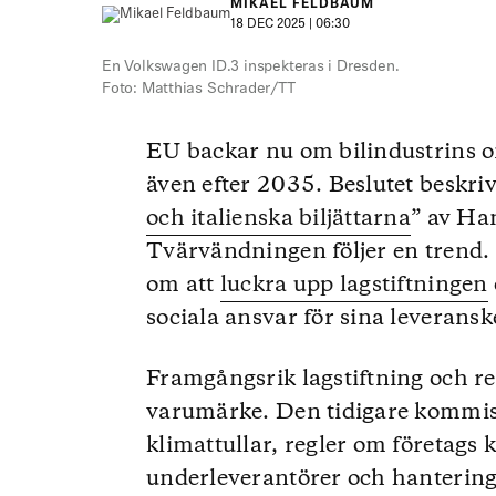
MIKAEL FELDBAUM
18 DEC 2025 | 06:30
En Volkswagen ID.3 inspekteras i Dresden.
Foto: Matthias Schrader/TT
EU backar nu om bilindustrins o
även efter 2035. Beslutet beskri
och italienska biljättarna
” av Ha
Tvärvändningen följer en trend. 
om att
luckra upp lagstiftningen
sociala ansvar för sina leveransk
Framgångsrik lagstiftning och reg
varumärke. Den tidigare kommi
klimattullar, regler om företags 
underleverantörer och hantering 