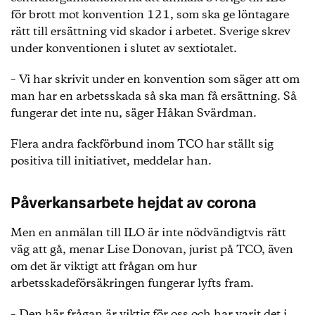
för brott mot konvention 121, som ska ge löntagare
rätt till ersättning vid skador i arbetet. Sverige skrev
under konventionen i slutet av sextiotalet.
– Vi har skrivit under en konvention som säger att om
man har en arbetsskada så ska man få ersättning. Så
fungerar det inte nu, säger Håkan Svärdman.
Flera andra fackförbund inom TCO har ställt sig
positiva till initiativet, meddelar han.
Påverkansarbete hejdat av corona
Men en anmälan till ILO är inte nödvändigtvis rätt
väg att gå, menar Lise Donovan, jurist på TCO, även
om det är viktigt att frågan om hur
arbetsskadeförsäkringen fungerar lyfts fram.
– Den här frågan är viktig för oss och har varit det i