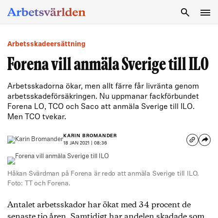
SÖK
Arbetsskadeersättning
Forena vill anmäla Sverige till ILO
Arbetsskadorna ökar, men allt färre får livränta genom
arbetsskadeförsäkringen. Nu uppmanar fackförbundet
Forena LO, TCO och Saco att anmäla Sverige till ILO.
Men TCO tvekar.
KARIN BROMANDER
18 JAN 2021 | 08:36
Håkan Svärdman på Forena är redo att anmäla Sverige till ILO.
Foto: TT och Forena.
Antalet arbetsskador har ökat med 34 procent de
senaste tio åren. Samtidigt har andelen skadade som