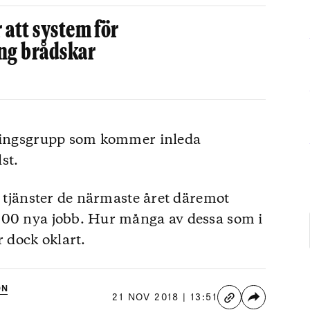
 att system för
ng brådskar
dlingsgrupp som kommer inleda
st.
t tjänster de närmaste året däremot
500 nya jobb. Hur många av dessa som i
r dock oklart.
ON
21 NOV 2018 | 13:51