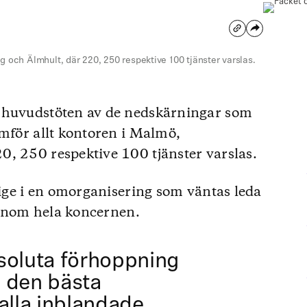
g och Älmhult, där 220, 250 respektive 100 tjänster varslas.
a huvudstöten av de nedskärningar som
amför allt kontoren i Malmö,
, 250 respektive 100 tjänster varslas.
rige i en omorganisering som väntas leda
r inom hela koncernen.
soluta förhoppning
ta den bästa
alla inblandade.