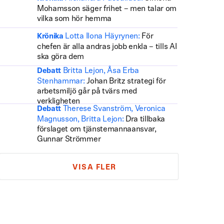
Mohamsson säger frihet – men talar om
vilka som hör hemma
Lotta Ilona Häyrynen:
För
Krönika
chefen är alla andras jobb enkla – tills AI
ska göra dem
Britta Lejon, Åsa Erba
Debatt
Stenhammar:
Johan Britz strategi för
arbetsmiljö går på tvärs med
verkligheten
Therese Svanström, Veronica
Debatt
Magnusson, Britta Lejon:
Dra tillbaka
förslaget om tjänstemannaansvar,
Gunnar Strömmer
VISA FLER