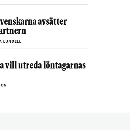
svenskarna avsätter
partnern
A LUNDELL
 vill utreda löntagarnas
SON