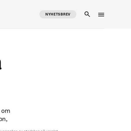
NYHETSBREV
SÖK
å
a om
on,