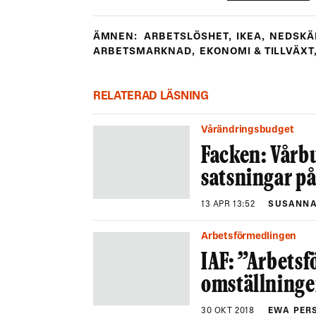
ÄMNEN:
ARBETSLÖSHET
,
IKEA
,
NEDSKÄ
ARBETSMARKNAD
,
EKONOMI & TILLVÄXT
RELATERAD LÄSNING
Vårändringsbudget
Facken: Vårb
satsningar på 
13 APR 13:52
SUSANNA
Arbetsförmedlingen
IAF: ”Arbets
omställninge
30 OKT 2018
EWA PER