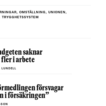
RNINGAR
,
OMSTÄLLNING
,
UNIONEN
,
,
TRYGGHETSSYSTEM
udgeten saknar
fler i arbete
 LUNDELL
förmedlingen försvagar
n i försäkringen”
SSON