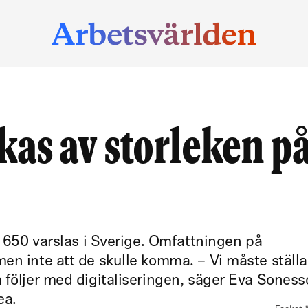
kas av storleken p
v 650 varslas i Sverige. Omfattningen på
en inte att de skulle komma. – Vi måste ställ
 följer med digitaliseringen, säger Eva Soness
ea.