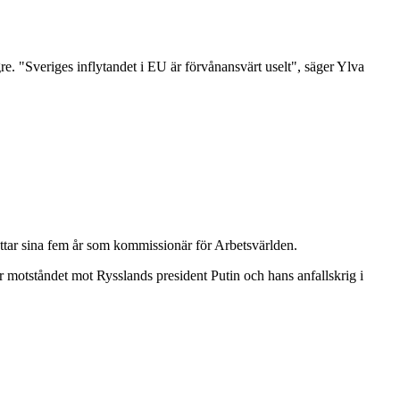
ngre. "Sveriges inflytandet i EU är förvånansvärt uselt", säger Ylva
attar sina fem år som kommissionär för Arbetsvärlden.
r motståndet mot Rysslands president Putin och hans anfallskrig i