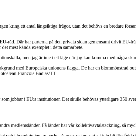
n kring ett antal långsiktiga frågor, utan det behövs en bredare församl
råd. Där har parterna på den privata sidan gemensamt drivit EU-frågor
 det mest kända exemplet i detta samarbete.
rationskälla, men jag är inte i ett läge där jag kan komma med några skar
hoto/Jean-Francois Badias/TT
r som jobbar i EU:s institutioner. Det skulle behövas ytterligare 350 sv
a andra medlemsländer. Få länder har vår kollektivavtalstäckning, så myc
det och i beredningen av beslut. Annars riskerar vi att inte bli förstådda 