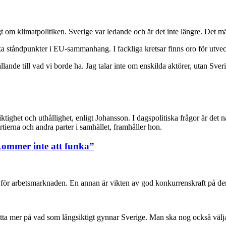
gt om klimatpolitiken. Sverige var ledande och är det inte längre. Det 
 ståndpunkter i EU-sammanhang. I fackliga kretsar finns oro för utveck
ållande till vad vi borde ha. Jag talar inte om enskilda aktörer, utan Sv
ktighet och uthållighet, enligt Johansson. I dagspolitiska frågor är det
rtierna och andra parter i samhället, framhåller hon.
ommer inte att funka”
för arbetsmarknaden. En annan är vikten av god konkurrenskraft på den i
itta mer på vad som långsiktigt gynnar Sverige. Man ska nog också välja 