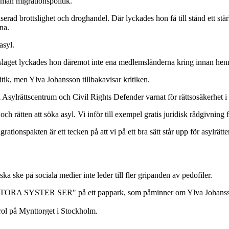
uman migrationspolitik.
d brottslighet och droghandel. Där lyckades hon få till stånd ett stärkt
na.
asyl.
aget lyckades hon däremot inte ena medlemsländerna kring innan henn
tik, men Ylva Johansson tillbakavisar kritiken.
Asylrättscentrum och Civil Rights Defender varnat för rättsosäkerhet i 
och rätten att söka asyl. Vi inför till exempel gratis juridisk rådgivning
onspakten är ett tecken på att vi på ett bra sätt står upp för asylrätt
ka ske på sociala medier inte leder till fler gripanden av pedofiler.
ol på Mynttorget i Stockholm.