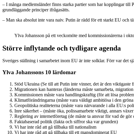
– I många medlemsländer finns starka partier som har kopplingar till
grundläggande principer ifrågasätts.
– Man ska absolut inte vara naiv. Putin är rädd för ett starkt EU och t
Ylva Johansson på ett veckomöte med kommissionärerna i okt
Större inflytande och tydligare agenda
Sveriges ställning i samarbetet inom EU är inte solklar. Förr var det sj
Ylva Johanssons 10 lärdomar
Stöd Ukraina (Se till att Putin inte vinner, det är den viktigast
Migrationen kan hanteras (länderna måste samarbeta, migration
Kommissionen måste vara handlingskraftig (för att lösa problem
Klimatförändringarna (måste vara väldigt ambitiösa i den gröna
Geopolitiska realiteterna (måste vara närvarande i alla EU:s pol
Inre säkerhet – (måste öka, polissamarbete viktigt, annars växer
Reglering av internetföretag (de måste ta ansvar för vad de gör 
Faktabaserad politik (fakta och siffror ska var grunden)
Vi har inte råd att gå tillbaka till nationalism
Vi har inte råd att gå tillbaka till ett mansdominerat EU