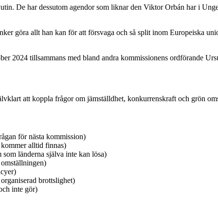
 Putin. De har dessutom agendor som liknar den Viktor Orbán har i Ung
änker göra allt han kan för att försvaga och så split inom Europeiska un
ober 2024 tillsammans med bland andra kommissionens ordförande Urs
älvklart att koppla frågor om jämställdhet, konkurrenskraft och grön omstä
e frågan för nästa kommission)
 kommer alltid finnas)
 som länderna själva inte kan lösa)
 omställningen)
icyer)
 organiserad brottslighet)
och inte gör)