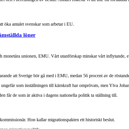
att öka antalet svenskar som arbetar i EU.
ämställda löner
ch monetära unionen, EMU. Vårt utanförskap minskar vårt inflytande, e
rtfarande att Sverige bör gå med i EMU, medan 56 procent av de röstand
ungefär som inställningen till kärnkraft har omprövats, men Ylva Johanss
får de som är aktiva i dagens nationella politik ta ställning till.
kommissionär. Hon kallar migrationspakten ett historiskt beslut.