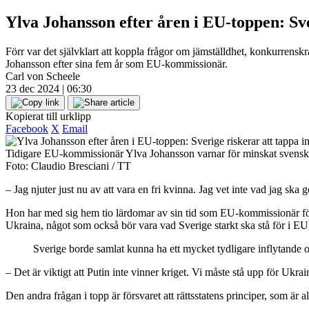
Ylva Johansson efter åren i EU-toppen: Sve
Förr var det självklart att koppla frågor om jämställdhet, konkurrenskra
Johansson efter sina fem år som EU-kommissionär.
Carl von Scheele
23 dec 2024 | 06:30
Kopierat till urklipp
Facebook
X
Email
Tidigare EU-kommissionär Ylva Johansson varnar för minskat svenskt
Foto: Claudio Bresciani / TT
– Jag njuter just nu av att vara en fri kvinna. Jag vet inte vad jag 
Hon har med sig hem tio lärdomar av sin tid som EU-kommissionär för i
Ukraina, något som också bör vara vad Sverige starkt ska stå för i EU
Sverige borde samlat kunna ha ett mycket tydligare inflytande 
– Det är viktigt att Putin inte vinner kriget. Vi måste stå upp för Ukrai
Den andra frågan i topp är försvaret att rättsstatens principer, som är 