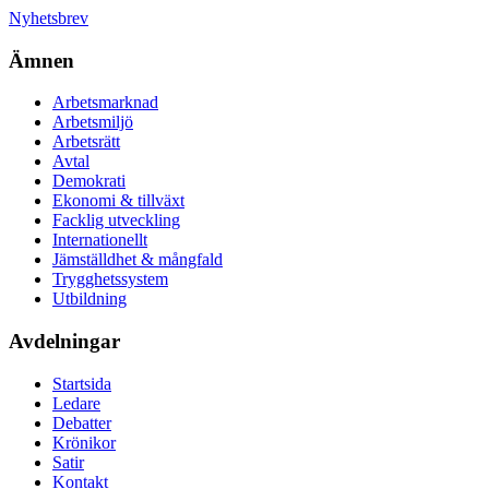
Nyhetsbrev
Ämnen
Arbetsmarknad
Arbetsmiljö
Arbetsrätt
Avtal
Demokrati
Ekonomi & tillväxt
Facklig utveckling
Internationellt
Jämställdhet & mångfald
Trygghetssystem
Utbildning
Avdelningar
Startsida
Ledare
Debatter
Krönikor
Satir
Kontakt