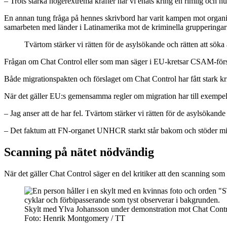
– Trots starka högerextrema krafter har vi enats kring en rimlig och h
En annan tung fråga på hennes skrivbord har varit kampen mot organisera
samarbeten med länder i Latinamerika mot de kriminella grupperingar
Tvärtom stärker vi rätten för de asylsökande och rätten att söka 
Frågan om Chat Control eller som man säger i EU-kretsar CSAM-försl
Både migrationspakten och förslaget om Chat Control har fått stark kri
När det gäller EU:s gemensamma regler om migration har till exempel 
– Jag anser att de har fel. Tvärtom stärker vi rätten för de asylsökande 
– Det faktum att FN-organet UNHCR starkt står bakom och stöder migrati
Scanning på nätet nödvändig
När det gäller Chat Control säger en del kritiker att den scanning som s
Skylt med Ylva Johansson under demonstration mot Chat Contr
Foto: Henrik Montgomery / TT