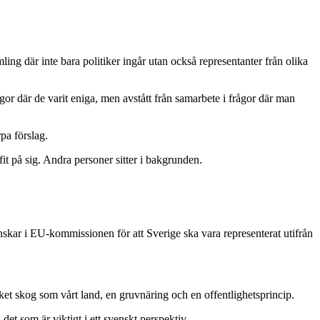
ing där inte bara politiker ingår utan också representanter från olika
 där de varit eniga, men avstått från samarbete i frågor där man
pa förslag.
enskar i EU-kommissionen för att Sverige ska vara representerat utifrån
ket skog som vårt land, en gruvnäring och en offentlighetsprincip.
i det som är viktigt i ett svenskt perspektiv