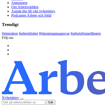
Annonsera
Om Arbetsvärlden
Anmäl dig till vårt nyhetsbrev
Podcasten Arbete och fritid
Trendigt
#
migration
#
arbetslöshet
#
tjänstemannaansvar
#
arbetsförmedlingen
Följ oss
Nyhetsbrev
Sök