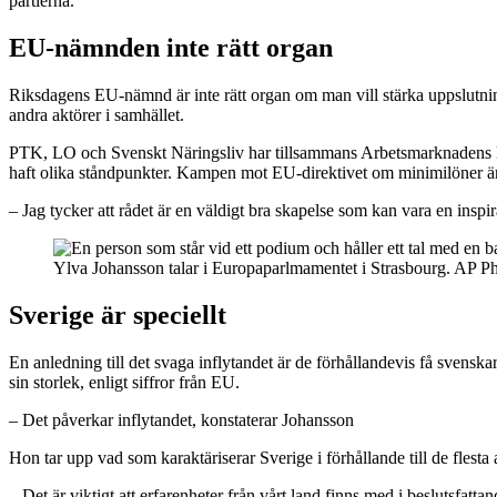
partierna.
EU-nämnden inte rätt organ
Riksdagens EU-nämnd är inte rätt organ om man vill stärka uppslutninge
andra aktörer i samhället.
PTK, LO och Svenskt Näringsliv har tillsammans Arbetsmarknadens EU-
haft olika ståndpunkter. Kampen mot EU-direktivet om minimilöner är
– Jag tycker att rådet är en väldigt bra skapelse som kan vara en inspi
Ylva Johansson talar i Europaparlmamentet i Strasbourg. AP P
Sverige är speciellt
En anledning till det svaga inflytandet är de förhållandevis få svenska
sin storlek, enligt siffror från EU.
– Det påverkar inflytandet, konstaterar Johansson
Hon tar upp vad som karaktäriserar Sverige i förhållande till de flest
– Det är viktigt att erfarenheter från vårt land finns med i beslutsfattan