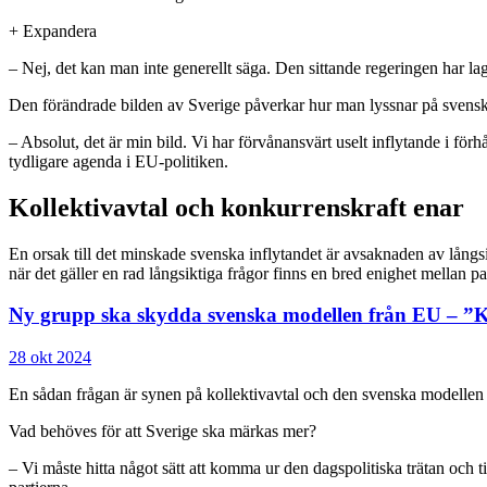
+
Expandera
– Nej, det kan man inte generellt säga. Den sittande regeringen har la
Den förändrade bilden av Sverige påverkar hur man lyssnar på svenska
– Absolut, det är min bild. Vi har förvånansvärt uselt inflytande i förh
tydligare agenda i EU-politiken.
Kollektivavtal och konkurrenskraft enar
En orsak till det minskade svenska inflytandet är avsaknaden av långsi
när det gäller en rad långsiktiga frågor finns en bred enighet mellan pa
Ny grupp ska skydda svenska modellen från EU – ”K
28 okt 2024
En sådan frågan är synen på kollektivavtal och den svenska modellen 
Vad behöves för att Sverige ska märkas mer?
– Vi måste hitta något sätt att komma ur den dagspolitiska trätan och t