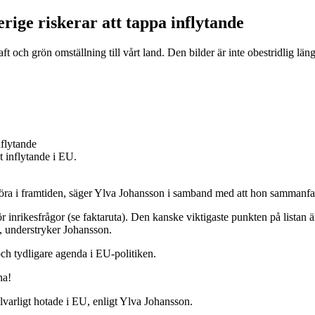
rige riskerar att tappa inflytande
ft och grön omställning till vårt land. Den bilder är inte obestridlig lä
 inflytande i EU.
ska göra i framtiden, säger Ylva Johansson i samband med att hon sammanf
nrikesfrågor (se faktaruta). Den kanske viktigaste punkten på listan ä
, understryker Johansson.
och tydligare agenda i EU-politiken.
na!
allvarligt hotade i EU, enligt Ylva Johansson.