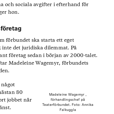
na och sociala avgifter i efterhand för
ger hon.
sföretag
m förbundet ska starta ett eget
 inte det juridiska dilemmat. På
nt företag sedan i början av 2000-talet.
äftar Madeleine Wagemyr, förbundets
den.
a något
 nästan 80
Madeleine Wagemyr ,
ort jobbet när
förhandlingschef på
Teaterförbundet. Foto: Annika
änst.
Falkuggla