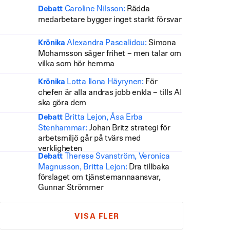
Caroline Nilsson:
Rädda
Debatt
medarbetare bygger inget starkt försvar
Alexandra Pascalidou:
Simona
Krönika
Mohamsson säger frihet – men talar om
vilka som hör hemma
Lotta Ilona Häyrynen:
För
Krönika
chefen är alla andras jobb enkla – tills AI
ska göra dem
Britta Lejon, Åsa Erba
Debatt
Stenhammar:
Johan Britz strategi för
arbetsmiljö går på tvärs med
verkligheten
Therese Svanström, Veronica
Debatt
Magnusson, Britta Lejon:
Dra tillbaka
förslaget om tjänstemannaansvar,
Gunnar Strömmer
VISA FLER