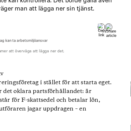
nte kan kontrollera. Det borde gälla även
ger man att lägga ner sin tjänst.
mer att överväga att lägga ner det.
av
ingsföretag i stället för att starta eget.
det oklara partsförhållandet: är
tår för F-skattsedel och betalar lön,
 utföraren jagar uppdragen – en