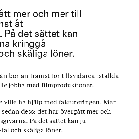
tt mer och mer till
nst åt
 På det sättet kan
rna kringgå
 och skäliga löner.
ån början främst för tillsvidareanställda
le jobba med filmproduktioner.
 de ville ha hjälp med faktureringen. Men
sedan dess; det har övergått mer och
tsgivarna. På det sättet kan ju
tal och skäliga löner.