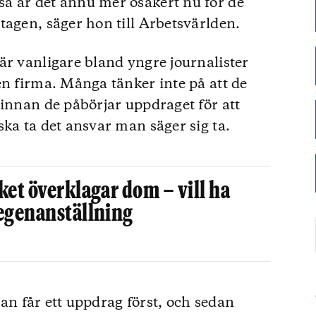
å är det ännu mer osäkert nu för de
tagen, säger hon till Arbetsvärlden.
är vanligare bland yngre journalister
en firma. Många tänker inte på att de
 innan de påbörjar uppdraget för att
ska ta det ansvar man säger sig ta.
et överklagar dom – vill ha
egenanställning
 man får ett uppdrag först, och sedan