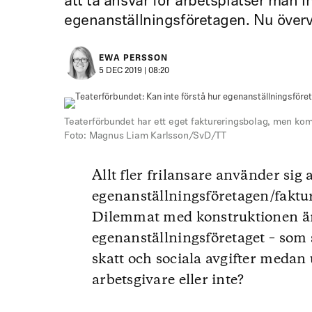
att ta ansvar för arbetsplatser man i
egenanställningsföretagen. Nu övervä
EWA PERSSON
5 DEC 2019 | 08:20
Teaterförbundet har ett eget faktureringsbolag, men kom
Foto: Magnus Liam Karlsson/SvD/TT
Allt fler frilansare använder sig 
egenanställningsföretagen/fakturer
Dilemmat med konstruktionen är 
egenanställningsföretaget – som s
skatt och sociala avgifter medan
arbetsgivare eller inte?