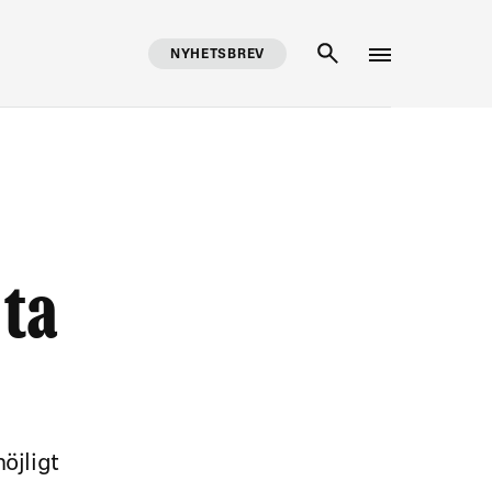
NYHETSBREV
SÖK
 ta
öjligt