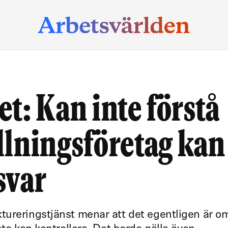
t: Kan inte förstå
lningsföretag kan
svar
ureringstjänst menar att det egentligen är om