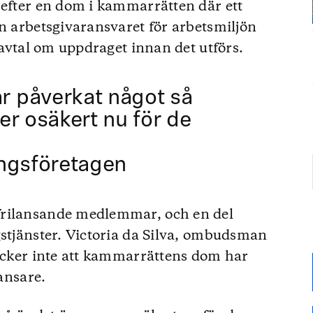
 efter en dom i kammarrätten där ett
ån arbetsgivaransvaret för arbetsmiljön
t avtal om uppdraget innan det utförs.
 påverkat något så
er osäkert nu för de
ingsföretagen
frilansande medlemmar, och en del
gstjänster. Victoria da Silva, ombudsman
tycker inte att kammarrättens dom har
lansare.