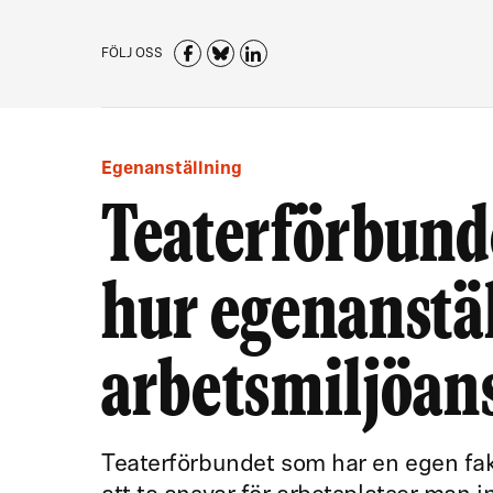
FÖLJ OSS
Egenanställning
Teaterförbunde
hur egenanstäl
arbetsmiljöan
Teaterförbundet som har en egen fakt