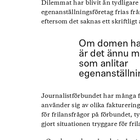
Dilemmat har blivit än tydligare
egenanställningsföretag frias fr
eftersom det saknas ett skriftlig
Om domen har
är det ännu m
som anlitar
egenanställn
Journalistförbundet har många 
använder sig av olika fakturerin
för frilansfrågor på förbundet, 
gjort situationen tryggare för fri