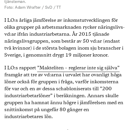
tjänsteman.
Foto: Adam Wrafter / SvD / TT
I LO:s årliga jämförelse av inkomstutvecklingen för
olika grupper på arbetsmarknaden rycker näringslivs-
vd:ar ifrån industriarbetarna. År 2015 tjänade
näringslivsgruppen, som består av 50 vd:ar (endast
två kvinnor) i de största bolagen inom sju branscher i
Sverige, i genomsnitt drygt 19 miljoner kronor.
I LO:s rapport
”Makteliten – reglerar inte sig själva”
framgår att tre av vd:arna i urvalet har ovanligt höga
löner också för gruppen i fråga, varför inkomsterna
för var och en av dessa schabloniserats till ”200
industriarbetarlöner” i beräkningen. Annars skulle
gruppen ha hamnat ännu högre i jämförelsen med en
snittinkomst på ungefär 80 gånger en
industriarbetares lön.