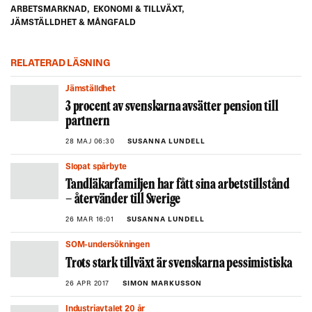
ARBETSMARKNAD
,
EKONOMI & TILLVÄXT
,
JÄMSTÄLLDHET & MÅNGFALD
RELATERAD LÄSNING
Jämställdhet
3 procent av svenskarna avsätter pension till
partnern
28 MAJ 06:30
SUSANNA LUNDELL
Slopat spårbyte
Tandläkarfamiljen har fått sina arbetstillstånd
– återvänder till Sverige
26 MAR 16:01
SUSANNA LUNDELL
SOM-undersökningen
Trots stark tillväxt är svenskarna pessimistiska
26 APR 2017
SIMON MARKUSSON
Industriavtalet 20 år