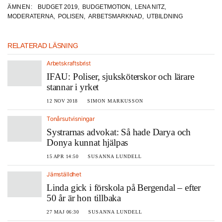
ÄMNEN:
BUDGET 2019
,
BUDGETMOTION
,
LENA NITZ
,
MODERATERNA
,
POLISEN
,
ARBETSMARKNAD
,
UTBILDNING
RELATERAD LÄSNING
Arbetskraftsbrist
IFAU: Poliser, sjuksköterskor och lärare
stannar i yrket
12 NOV 2018
SIMON MARKUSSON
Tonårsutvisningar
Systrarnas advokat: Så hade Darya och
Donya kunnat hjälpas
15 APR 14:50
SUSANNA LUNDELL
Jämställdhet
Linda gick i förskola på Bergendal – efter
50 år är hon tillbaka
27 MAJ 06:30
SUSANNA LUNDELL