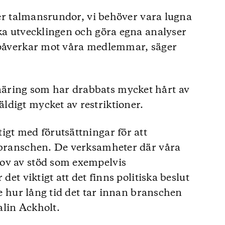
olen och gett sin syn på saken. Liberalernas
ller talmansrundor, vi behöver vara lugna
a anser att avtal ska hållas”. Annie Lööf
ska utvecklingen och göra egna analyser
anslutning av fyra partier som är djupt
r påverkar mot våra medlemmar, säger
ngen” och att de nu “inte har någon plan för
mröstningen”. Ebba Busch (KD) sade att
jlighet att avsätta statsministern så
tersson (M) menade att “landet de senaste
äring som har drabbats mycket hårt av
 Åkesson (SD) sade att “vi har inte
digt mycket av restriktioner.
iets väljare, men de står upp och
förtjänar de respekt för”. Annelie Karlsson
igt med förutsättningar för att
er fram emot ljusare tider, inte mot
ngbranschen. De verksamheter där våra
ov av stöd som exempelvis
det viktigt att det finns politiska beslut
olen att “Det vi gör i dag det gör vi inte
hon att Vänsterpartiet varit tydliga med
nte hur lång tid det tar innan branschen
yror när de släppte fram Stefan Löfven
alin Ackholt.