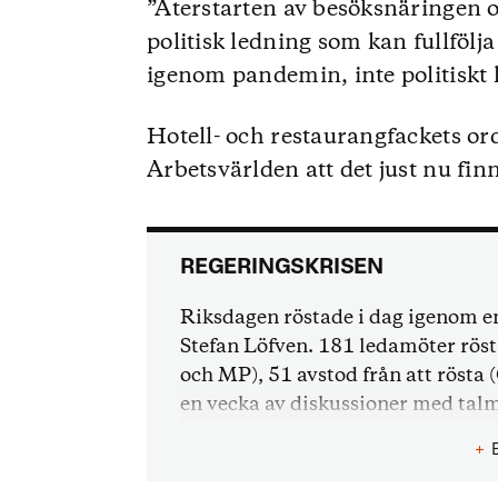
”Återstarten av besöksnäringen 
politisk ledning som kan fullfölja
igenom pandemin, inte politiskt k
Hotell- och restaurangfackets or
Arbetsvärlden att det just nu fin
REGERINGSKRISEN
Riksdagen röstade i dag igenom en
Stefan Löfven. 181 ledamöter rösta
och MP), 51 avstod från att rösta 
en vecka av diskussioner med talm
därefter återstår att se om det finn
+
Omröstningen i riksdagen skedde ef