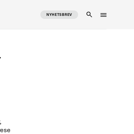
NYHETSBREV
SÖK
n
,
rese