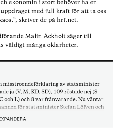
och ekonomin i stort behöver ha en
 uppdraget med full kraft för att ta oss
aos.”, skriver de på hrf.net.
dförande Malin Ackholt säger till
ns väldigt många oklarheter.
 misstroendeförklaring av statsminister
de ja (V, M, KD, SD), 109 röstade nej (S
(C och L) och 8 var frånvarande. Nu väntar
annen för statsminister Stefan Löfven och
s en lösning eller om det blir extraval.
EXPANDERA
ter att ett antal representanter för de