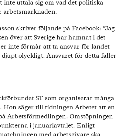
t inte uttala sig om vad det politiska
ör arbetsmarknaden.
son skriver följande på Facebook: ”Jag
ken över att Sverige har hamnat i det
tier inte förmår att ta ansvar för landet
djupt olyckligt. Ansvaret för detta faller
fackförbundet ST som organiserar många
n. Hon säger
till tidningen Arbetet
att en
a på Arbetsförmedlingen. Omstöpningen
unkterna i januariavtalet. Enligt
a matchningen med arbetsgivare ska