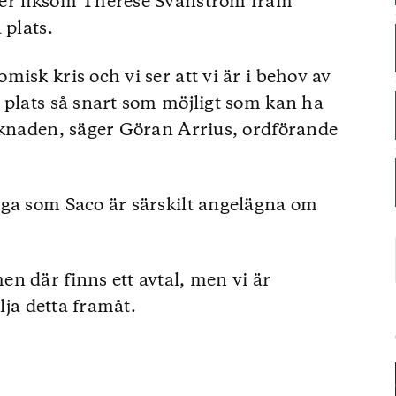
ser liksom Therese Svanström fram
 plats.
isk kris och vi ser att vi är i behov av
 plats så snart som möjligt som kan ha
rknaden, säger Göran Arrius, ordförande
åga som Saco är särskilt angelägna om
n där finns ett avtal, men vi är
ölja detta framåt.