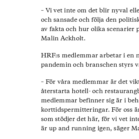
olika partierna varit upp i talarst
– Vi vet inte om det blir nyval e
Johan Pehrson sade att “liberalern
och sansade och följa den politi
menade att “det är en ohelig samm
av fakta och hur olika scenarie
oeniga i allt utom att fälla regeri
Malin Ackholt.
vad som ska hända framåt efter o
“Vi har sagt att om det finns en mö
kommer vi att göra det”. Ulf Kris
HRF:s medlemmar arbetar i en n
åren har saknat ledarskap”. Jimmie
pandemin och branschen styrs väl
mycket gemensamt med Vänsterpart
representerar sina väljare och det 
– För våra medlemmar är det vikt
(S) sade att “människor i Sverige s
återstarta hotell- och restaura
politiskt kaos”.
medlemmar befinner sig är i beh
korttidspermitteringar. För oss är 
Nooshi Dadgostar (V) sade i talarst
med lätt hand”. Samtidigt menade 
som stödjer det här, för vi vet i
att deras gräns går vid marknadsh
är up and running igen, säger M
som statsminister.