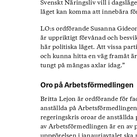
Svenskt Näringsliv vill i dagsläge
läget kan komma att innebära f
LO:s ordförande Susanna Gideons
är uppriktigt förvånad och besvi
här politiska läget. Att vissa par
och kunna hitta en väg framåt är 
tungt på mångas axlar idag.”
Oro på Arbetsförmedlingen
Britta Lejon är ordförande för 
anställda på Arbetsförmedlinge
regeringskris oroar de anställd
av Arbetsförmedlingen är en av p
uppgörelsen i janauriavtalet sk