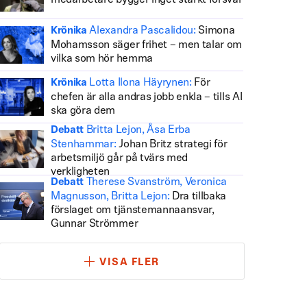
medarbetare bygger inget starkt försvar
Alexandra Pascalidou:
Simona
Krönika
Mohamsson säger frihet – men talar om
vilka som hör hemma
Lotta Ilona Häyrynen:
För
Krönika
chefen är alla andras jobb enkla – tills AI
ska göra dem
Britta Lejon, Åsa Erba
Debatt
Stenhammar:
Johan Britz strategi för
arbetsmiljö går på tvärs med
verkligheten
Therese Svanström, Veronica
Debatt
Magnusson, Britta Lejon:
Dra tillbaka
förslaget om tjänstemannaansvar,
Gunnar Strömmer
VISA FLER