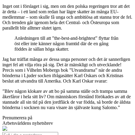
Inget ont i förslaget i sig, men om den polska regeringen tror att det
är detta – i ett land som redan har lägre skatter än många EU-
medlemmar – som skulle få unga och ambitiösa att stanna tror de fel.
Och trenden går igenom hela det Central- och Östeuropa som
parallellt blir alltmer slutet igen.
Anledningen till att ”the-best-and-brightest” flyttar från
öst eller inte känner någon framtid där de en gång
föddes är sällan höga skatter.
Jag har träffat många av dessa unga personer och det är sannerligen
inget fel att vilja röra på sig. Det är mänskligt och utvecklande!
Precis som i Vilhelm Mobergs bok ”Utvandrarna” när de andra
bönderna i Ljuder socken ifrågasätter Karl Oskars och Kristinas
beslut att utvandra till Amerika. Och Karl Oskar svarar:
”Blev någon klokare av att bo på samma ställe och trampa samma
åkerfåror i hela sitt liv? Om människors förstånd förökades av att de
stannade all sin tid på den jordfläck de var födda, så borde de äldsta
bönderna i socknen nu vara visare än självaste kung Salomo.”
Prenumerera på
Arbetsvärldens nyhetsbrev