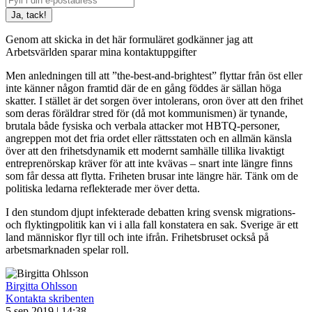
Genom att skicka in det här formuläret godkänner jag att
Arbetsvärlden sparar mina kontaktuppgifter
Men anledningen till att ”the-best-and-brightest” flyttar från öst eller
inte känner någon framtid där de en gång föddes är sällan höga
skatter. I stället är det sorgen över intolerans, oron över att den frihet
som deras föräldrar stred för (då mot kommunismen) är tynande,
brutala både fysiska och verbala attacker mot HBTQ-personer,
angreppen mot det fria ordet eller rättsstaten och en allmän känsla
över att den frihetsdynamik ett modernt samhälle tillika livaktigt
entreprenörskap kräver för att inte kvävas – snart inte längre finns
som får dessa att flytta. Friheten brusar inte längre här. Tänk om de
politiska ledarna reflekterade mer över detta.
I den stundom djupt infekterade debatten kring svensk migrations-
och flyktingpolitik kan vi i alla fall konstatera en sak. Sverige är ett
land människor flyr till och inte ifrån. Frihetsbruset också på
arbetsmarknaden spelar roll.
Birgitta Ohlsson
Kontakta skribenten
5 sep 2019 | 14:38