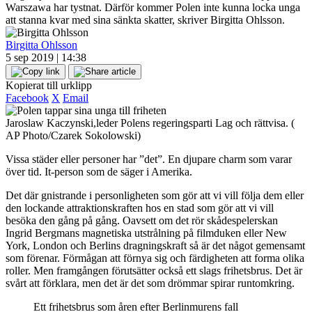
Warszawa har tystnat. Därför kommer Polen inte kunna locka unga
att stanna kvar med sina sänkta skatter, skriver Birgitta Ohlsson.
Birgitta Ohlsson
5 sep 2019 | 14:38
Kopierat till urklipp
Facebook
X
Email
Jaroslaw Kaczynski,leder Polens regeringsparti Lag och rättvisa. (
AP Photo/Czarek Sokolowski)
Vissa städer eller personer har ”det”. En djupare charm som varar
över tid. It-person som de säger i Amerika.
Det där gnistrande i personligheten som gör att vi vill följa dem eller
den lockande attraktionskraften hos en stad som gör att vi vill
besöka den gång på gång. Oavsett om det rör skådespelerskan
Ingrid Bergmans magnetiska utstrålning på filmduken eller New
York, London och Berlins dragningskraft så är det något gemensamt
som förenar. Förmågan att förnya sig och färdigheten att forma olika
roller. Men framgången förutsätter också ett slags frihetsbrus. Det är
svårt att förklara, men det är det som drömmar spirar runtomkring.
Ett frihetsbrus som åren efter Berlinmurens fall