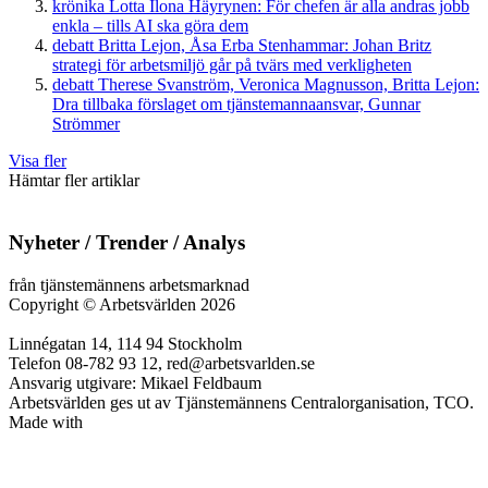
krönika
Lotta Ilona Häyrynen:
För chefen är alla andras jobb
enkla – tills AI ska göra dem
debatt
Britta Lejon, Åsa Erba Stenhammar:
Johan Britz
strategi för arbetsmiljö går på tvärs med verkligheten
debatt
Therese Svanström, Veronica Magnusson, Britta Lejon:
Dra tillbaka förslaget om tjänstemannaansvar, Gunnar
Strömmer
Visa fler
Hämtar fler artiklar
Nyheter / Trender / Analys
från tjänstemännens arbetsmarknad
Copyright
©
Arbetsvärlden 2026
Linnégatan 14, 114 94 Stockholm
Telefon 08-782 93 12, red@arbetsvarlden.se
Ansvarig utgivare: Mikael Feldbaum
Arbetsvärlden ges ut av Tjänstemännens Centralorganisation, TCO.
Made with