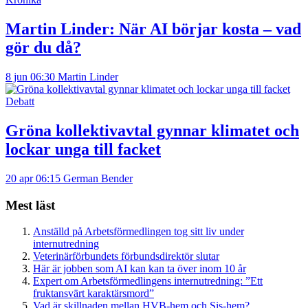
Martin Linder:
När AI börjar kosta – vad
gör du då?
8 jun 06:30
Martin Linder
Debatt
Gröna kollektivavtal gynnar klimatet och
lockar unga till facket
20 apr 06:15
German Bender
Mest läst
Anställd på Arbetsförmedlingen tog sitt liv under
internutredning
Veterinärförbundets förbundsdirektör slutar
Här är jobben som AI kan kan ta över inom 10 år
Expert om Arbetsförmedlingens internutredning: ”Ett
fruktansvärt karaktärsmord”
Vad är skillnaden mellan HVB-hem och Sis-hem?