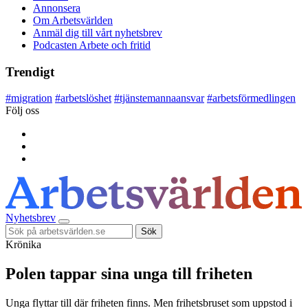
Annonsera
Om Arbetsvärlden
Anmäl dig till vårt nyhetsbrev
Podcasten Arbete och fritid
Trendigt
#
migration
#
arbetslöshet
#
tjänstemannaansvar
#
arbetsförmedlingen
Följ oss
Nyhetsbrev
Sök
Krönika
Polen tappar sina unga till friheten
Unga flyttar till där friheten finns. Men frihetsbruset som uppstod i