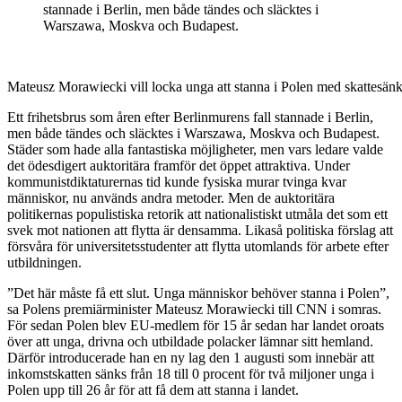
stannade i Berlin, men både tändes och släcktes i
Warszawa, Moskva och Budapest.
Mateusz Morawiecki vill locka unga att stanna i Polen med skattesä
Ett frihetsbrus som åren efter Berlinmurens fall stannade i Berlin,
men både tändes och släcktes i Warszawa, Moskva och Budapest.
Städer som hade alla fantastiska möjligheter, men vars ledare valde
det ödesdigert auktoritära framför det öppet attraktiva. Under
kommunistdiktaturernas tid kunde fysiska murar tvinga kvar
människor, nu används andra metoder. Men de auktoritära
politikernas populistiska retorik att nationalistiskt utmåla det som ett
svek mot nationen att flytta är densamma. Likaså politiska förslag att
försvåra för universitetsstudenter att flytta utomlands för arbete efter
utbildningen.
”Det här måste få ett slut. Unga människor behöver stanna i Polen”,
sa Polens premiärminister Mateusz Morawiecki till CNN i somras.
För sedan Polen blev EU-medlem för 15 år sedan har landet oroats
över att unga, drivna och utbildade polacker lämnar sitt hemland.
Därför introducerade han en ny lag den 1 augusti som innebär att
inkomstskatten sänks från 18 till 0 procent för två miljoner unga i
Polen upp till 26 år för att få dem att stanna i landet.