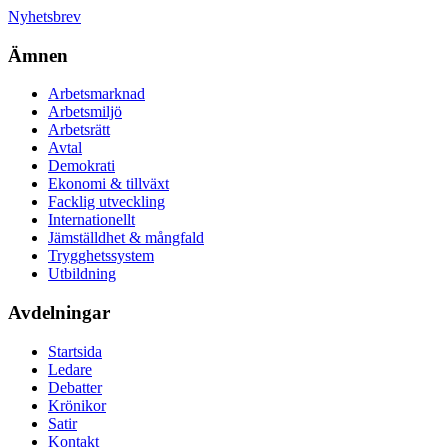
Nyhetsbrev
Ämnen
Arbetsmarknad
Arbetsmiljö
Arbetsrätt
Avtal
Demokrati
Ekonomi & tillväxt
Facklig utveckling
Internationellt
Jämställdhet & mångfald
Trygghetssystem
Utbildning
Avdelningar
Startsida
Ledare
Debatter
Krönikor
Satir
Kontakt