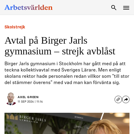
SÖK
Skolstrejk
Avtal på Birger Jarls
gymnasium – strejk avblåst
Birger Jarls gymnasium i Stockholm har gått med på att
teckna kollektivavtal med Sveriges Lärare. Men enligt
skolans rektor hade personalen redan villkor som "till stor
del stämmer överens" med vad man kan förvänta sig.
AXEL GREEN
11 SEP 2024 | 11:14