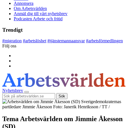
Annonsera
Om Arbetsvärlden
Anmäl dig till vårt nyhetsbrev
Podcasten Arbete och fritid
Trendigt
#
migration
#
arbetslöshet
#
tjänstemannaansvar
#
arbetsförmedlingen
Följ oss
Nyhetsbrev
Sök
Sverigedemokraternas
partiledare Jimmie Åkesson Foto: Janerik Henriksson / TT /
Tema
Arbetsvärlden om Jimmie Åkesson
(SD)