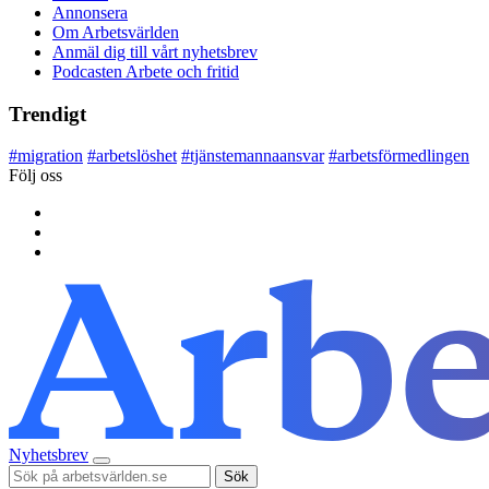
Annonsera
Om Arbetsvärlden
Anmäl dig till vårt nyhetsbrev
Podcasten Arbete och fritid
Trendigt
#
migration
#
arbetslöshet
#
tjänstemannaansvar
#
arbetsförmedlingen
Följ oss
Nyhetsbrev
Sök