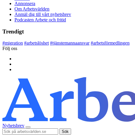
Annonsera
Om Arbetsvärlden
Anmäl dig till vårt nyhetsbrev
Podcasten Arbete och fritid
Trendigt
#
migration
#
arbetslöshet
#
tjänstemannaansvar
#
arbetsförmedlingen
Följ oss
Nyhetsbrev
Sök