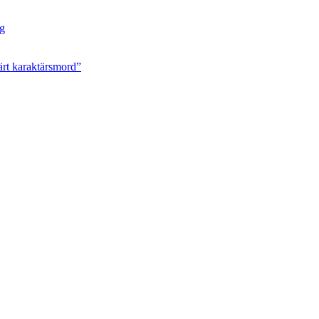
ng
ärt karaktärsmord”