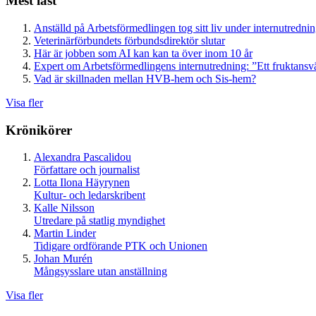
Mest läst
Anställd på Arbetsförmedlingen tog sitt liv under internutredni
Veterinärförbundets förbundsdirektör slutar
Här är jobben som AI kan kan ta över inom 10 år
Expert om Arbetsförmedlingens internutredning: ”Ett fruktansv
Vad är skillnaden mellan HVB-hem och Sis-hem?
Visa fler
Krönikörer
Alexandra Pascalidou
Författare och journalist
Lotta Ilona Häyrynen
Kultur- och ledarskribent
Kalle Nilsson
Utredare på statlig myndighet
Martin Linder
Tidigare ordförande PTK och Unionen
Johan Murén
Mångsysslare utan anställning
Visa fler