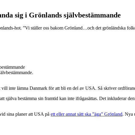
blanda sig i Grönlands självbestämmande
lands-hot. ”Vi ställer oss bakom Grönland…och det grönländska folkets r
 självbestämmande.
nt vill inte lämna Danmark för att bli en del av USA.
Så skriver ordföran
 själva bestämma sin framtid kan inte ifrågasättas. Det inkluderar den g
vid sina planer att USA på
ett eller annat sätt ska ”äga” Grönland
. Nya 