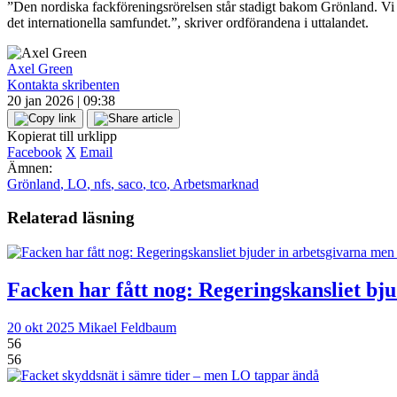
”Den nordiska fackföreningsrörelsen står stadigt bakom Grönland. Vi k
det internationella samfundet.”, skriver ordförandena i uttalandet.
Axel Green
Kontakta skribenten
20 jan 2026 | 09:38
Kopierat till urklipp
Facebook
X
Email
Ämnen:
Grönland
,
LO
,
nfs
,
saco
,
tco
,
Arbetsmarknad
Relaterad läsning
Facken har fått nog: Regeringskansliet bju
20 okt 2025
Mikael Feldbaum
56
56