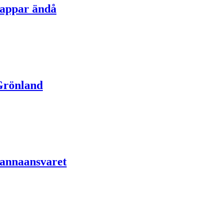
tappar ändå
Grönland
mannaansvaret