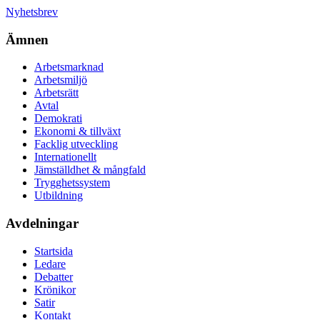
Nyhetsbrev
Ämnen
Arbetsmarknad
Arbetsmiljö
Arbetsrätt
Avtal
Demokrati
Ekonomi & tillväxt
Facklig utveckling
Internationellt
Jämställdhet & mångfald
Trygghetssystem
Utbildning
Avdelningar
Startsida
Ledare
Debatter
Krönikor
Satir
Kontakt