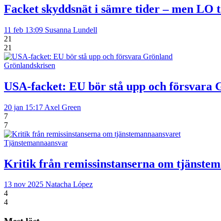
Facket skyddsnät i sämre tider – men LO 
11 feb 13:09
Susanna Lundell
21
21
Grönlandskrisen
USA-facket: EU bör stå upp och försvara 
20 jan 15:17
Axel Green
7
7
Tjänstemannaansvar
Kritik från remissinstanserna om tjänste
13 nov 2025
Natacha López
4
4