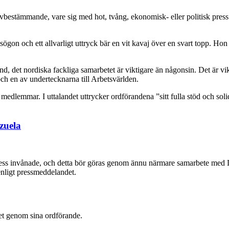
l självbestämmande, vare sig med hot, tvång, ekonomisk- eller politisk pr
d, det nordiska fackliga samarbetet är viktigare än någonsin. Det är vikti
h en av undertecknarna till Arbetsvärlden.
edlemmar. I uttalandet uttrycker ordförandena ”sitt fulla stöd och sol
zuela
st dess invånade, och detta bör göras genom ännu närmare samarbete med 
enligt pressmeddelandet.
et genom sina ordförande.