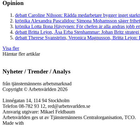
Opinion
debatt
Caroline Nilsson:
Rädda medarbetare bygger inget starkt
krönika
Alexandra Pascalidou:
Simona Mohamsson säger frihet
krönika
Lotta Ilona Häyrynen:
För chefen är alla andras jobb en
debatt
Britta Lejon, Åsa Erba Stenhammar:
Johan Britz strategi
debatt
Therese Svanström, Veronica Magnusson, Britta Lejon:
D
Visa fler
Hämtar fler artiklar
Nyheter / Trender / Analys
från tjänstemännens arbetsmarknad
Copyright
©
Arbetsvärlden 2026
Linnégatan 14, 114 94 Stockholm
Telefon 08-782 93 12, red@arbetsvarlden.se
Ansvarig utgivare: Mikael Feldbaum
Arbetsvärlden ges ut av Tjänstemännens Centralorganisation, TCO.
Made with