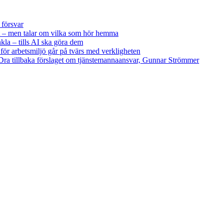
 försvar
 – men talar om vilka som hör hemma
kla – tills AI ska göra dem
 för arbetsmiljö går på tvärs med verkligheten
ra tillbaka förslaget om tjänstemannaansvar, Gunnar Strömmer