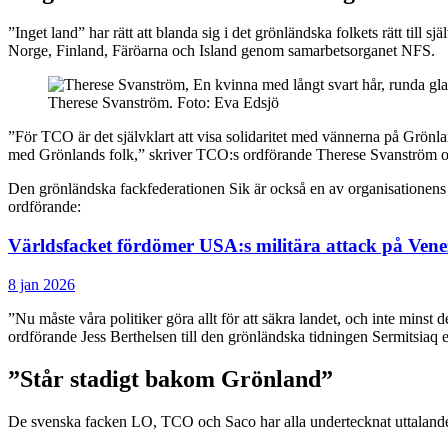
”Inget land” har rätt att blanda sig i det grönländska folkets rätt til
Norge, Finland, Färöarna och Island genom samarbetsorganet NFS.
Therese Svanström. Foto: Eva Edsjö
”För TCO är det självklart att visa solidaritet med vännerna på Grönlan
med Grönlands folk,” skriver TCO:s ordförande Therese Svanström oc
Den grönländska fackfederationen Sik är också en av organisationens m
ordförande:
Världsfacket fördömer USA:s militära attack på Vene
8 jan 2026
”Nu måste våra politiker göra allt för att säkra landet, och inte min
ordförande Jess Berthelsen till den grönländska tidningen Sermitsiaq 
”Står stadigt bakom Grönland”
De svenska facken LO, TCO och Saco har alla undertecknat uttaland