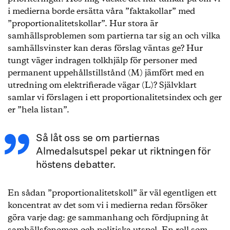
i medierna borde ersätta våra ”faktakollar” med
”proportionalitetskollar”. Hur stora är
samhällsproblemen som partierna tar sig an och vilka
samhällsvinster kan deras förslag väntas ge? Hur
tungt väger indragen tolkhjälp för personer med
permanent uppehållstillstånd (M) jämfört med en
utredning om elektrifierade vägar (L)? Självklart
samlar vi förslagen i ett proportionalitetsindex och ger
er ”hela listan”.
Så låt oss se om partiernas
Almedalsutspel pekar ut riktningen för
höstens debatter.
En sådan ”proportionalitetskoll” är väl egentligen ett
koncentrat av det som vi i medierna redan försöker
göra varje dag: ge sammanhang och fördjupning åt