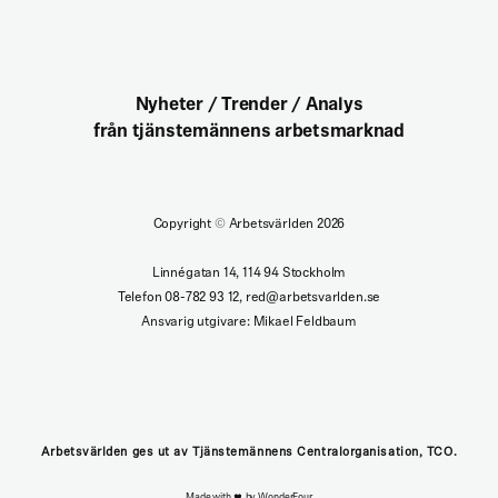
Nyheter / Trender / Analys
från tjänstemännens arbetsmarknad
Copyright
©
Arbetsvärlden 2026
Linnégatan 14, 114 94 Stockholm
Telefon 08-782 93 12, red@arbetsvarlden.se
Ansvarig utgivare: Mikael Feldbaum
Arbetsvärlden ges ut av Tjänstemännens Centralorganisation, TCO.
Made with
by WonderFour