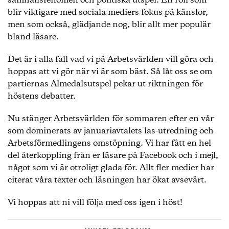
samhällsfenomen och politiska utspel. En roll som
blir viktigare med sociala mediers fokus på känslor,
men som också, glädjande nog, blir allt mer populär
bland läsare.
Det är i alla fall vad vi på Arbetsvärlden vill göra och
hoppas att vi gör när vi är som bäst. Så låt oss se om
partiernas Almedalsutspel pekar ut riktningen för
höstens debatter.
Nu stänger Arbetsvärlden för sommaren efter en vår
som dominerats av januariavtalets las-utredning och
Arbetsförmedlingens omstöpning. Vi har fått en hel
del återkoppling från er läsare på Facebook och i mejl,
något som vi är otroligt glada för. Allt fler medier har
citerat våra texter och läsningen har ökat avsevärt.
Vi hoppas att ni vill följa med oss igen i höst!