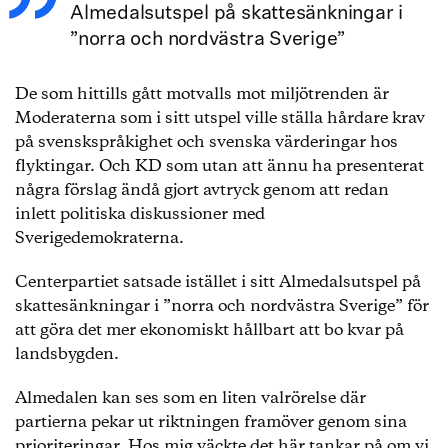
Almedalsutspel på skattesänkningar i
”norra och nordvästra Sverige”
De som hittills gått motvalls mot miljötrenden är
Moderaterna som i sitt utspel ville ställa hårdare krav
på svenskspråkighet och svenska värderingar hos
flyktingar. Och KD som utan att ännu ha presenterat
några förslag ändå gjort avtryck genom att redan
inlett politiska diskussioner med
Sverigedemokraterna.
Centerpartiet satsade istället i sitt Almedalsutspel på
skattesänkningar i ”norra och nordvästra Sverige” för
att göra det mer ekonomiskt hållbart att bo kvar på
landsbygden.
Almedalen kan ses som en liten valrörelse där
partierna pekar ut riktningen framöver genom sina
prioriteringar. Hos mig väckte det här tankar på om vi