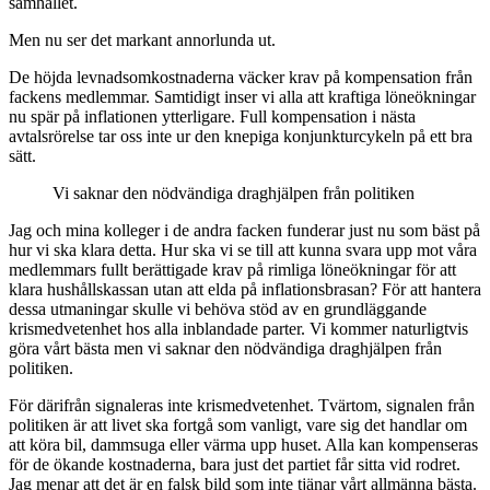
samhället.
Men nu ser det markant annorlunda ut.
De höjda levnadsomkostnaderna väcker krav på kompensation från
fackens medlemmar. Samtidigt inser vi alla att kraftiga löneökningar
nu spär på inflationen ytterligare. Full kompensation i nästa
avtalsrörelse tar oss inte ur den knepiga konjunkturcykeln på ett bra
sätt.
Vi saknar den nödvändiga draghjälpen från politiken
Jag och mina kolleger i de andra facken funderar just nu som bäst på
hur vi ska klara detta. Hur ska vi se till att kunna svara upp mot våra
medlemmars fullt berättigade krav på rimliga löneökningar för att
klara hushållskassan utan att elda på inflationsbrasan? För att hantera
dessa utmaningar skulle vi behöva stöd av en grundläggande
krismedvetenhet hos alla inblandade parter. Vi kommer naturligtvis
göra vårt bästa men vi saknar den nödvändiga draghjälpen från
politiken.
För därifrån signaleras inte krismedvetenhet. Tvärtom, signalen från
politiken är att livet ska fortgå som vanligt, vare sig det handlar om
att köra bil, dammsuga eller värma upp huset. Alla kan kompenseras
för de ökande kostnaderna, bara just det partiet får sitta vid rodret.
Jag menar att det är en falsk bild som inte tjänar vårt allmänna bästa.