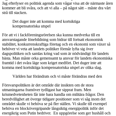
Jag efterlyser en politisk agenda som vågar visa att de närmaste åren
kommer att bli svåra, och att vi alla – på något sätt – måste dra vårt
strå till stacken.
Det duger inte att komma med kortsiktiga
kompensatoriska utspel
För att vi i fackföreningsrörelsen ska kunna medverka till en
ansvarstagande lönebildning som bidrar till fortsatt ekonomisk
stabilitet, konkurrenskraftiga företag och en ekonomi som växer så
behöver vi veta att landets politiker förmår lyfta sig över
dagspolitiken och samlas kring vad som är nödvändigt för landets
bästa. Man måste orka gemensamt ta ansvar för landets ekonomiska
framtid i det svåra läge som kriget medfört. Det duger inte att
komma med kortsiktiga kompensatoriska utspel av olika slag.
Världen har förändrats och vi måste förändras med den
Försvarspolitiken är det område där insikten om de stora
utmaningarna framöver tydligast har sipprat fram. Men
krismedvetenheten får inte bara handla om militära frågor. Den
beredvillighet att överge tidigare positioner som vi såg inom det
området skulle vi behöva se på fler ställen. Vi skulle till exempel
behöva en blockövergripande långsiktig energipolitik inför det
energikrig som Putin bedriver. En uppgörelse som ger hushåll och