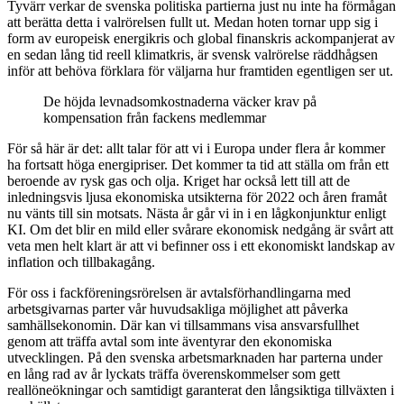
Tyvärr verkar de svenska politiska partierna just nu inte ha förmågan
att berätta detta i valrörelsen fullt ut. Medan hoten tornar upp sig i
form av europeisk energikris och global finanskris ackompanjerat av
en sedan lång tid reell klimatkris, är svensk valrörelse räddhågsen
inför att behöva förklara för väljarna hur framtiden egentligen ser ut.
De höjda levnadsomkostnaderna väcker krav på
kompensation från fackens medlemmar
För så här är det: allt talar för att vi i Europa under flera år kommer
ha fortsatt höga energipriser. Det kommer ta tid att ställa om från ett
beroende av rysk gas och olja. Kriget har också lett till att de
inledningsvis ljusa ekonomiska utsikterna för 2022 och åren framåt
nu vänts till sin motsats. Nästa år går vi in i en lågkonjunktur enligt
KI. Om det blir en mild eller svårare ekonomisk nedgång är svårt att
veta men helt klart är att vi befinner oss i ett ekonomiskt landskap av
inflation och tillbakagång.
För oss i fackföreningsrörelsen är avtalsförhandlingarna med
arbetsgivarnas parter vår huvudsakliga möjlighet att påverka
samhällsekonomin. Där kan vi tillsammans visa ansvarsfullhet
genom att träffa avtal som inte äventyrar den ekonomiska
utvecklingen. På den svenska arbetsmarknaden har parterna under
en lång rad av år lyckats träffa överenskommelser som gett
reallöneökningar och samtidigt garanterat den långsiktiga tillväxten i