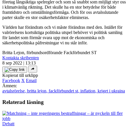
företag långsiktiga spelregler och som så snabbt som möjligt styr oss
i klimatvänlig riktning. Det skulle ha en stor betydelse för både
framtidstro och omställningsförmåga. Och för oss avtalsslutande
parter skulle en stor osäkerhetsfaktor elimineras.
Världen har förändrats och vi måste förändras med den. Istället för
valrörelsens kortsiktiga politiska utspel behöver vi politisk samling
för landet som förmår svara upp mot de ekonomiska och
säkerhetspolitiska påfrestningar vi nu står inför.
Britta Lejon, förbundsordförande Fackförbundet ST
Kontakta skribenten
8 sep 2022 | 13:13
Kopierat till urklipp
Facebook
X
Email
Ämnen:
avtalsrörelse
,
britta lejon
,
fackförbundet st
,
inflation
,
kriget i ukraina
Relaterad läsning
Debatt