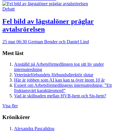
Debatt
Fel bild av lägstalöner präglar
avtalsrörelsen
25 mar 06:30
German Bender och Daniel Lind
Mest läst
Anställd på Arbetsförmedlingen tog sitt liv under
internutredning
Veterinärförbundets förbundsdirektör slutar
Här är jobben som AI kan kan ta över inom 10 år
Expert om Arbetsförmedlingens internutredning: ”Ett
fruktansvärt karaktärsmord”
Vad är skillnaden mellan HVB-hem och Sis-hem?
Visa fler
Krönikörer
Alexandra Pascalidou