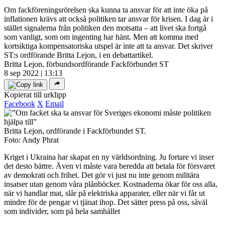
Om fackföreningsrörelsen ska kunna ta ansvar för att inte öka på
inflationen krävs att också politiken tar ansvar för krisen. I dag är i
stället signalerna från politiken den motsatta – att livet ska fortgå
som vanligt, som om ingenting har hänt. Men att komma med
kortsiktiga kompensatoriska utspel är inte att ta ansvar. Det skriver
ST:s ordförande Britta Lejon, i en debattartikel.
Britta Lejon, förbundsordförande Fackförbundet ST
8 sep 2022 | 13:13
Kopierat till urklipp
Facebook
X
Email
Britta Lejon, ordförande i Fackförbundet ST.
Foto: Andy Phrat
Kriget i Ukraina har skapat en ny världsordning. Ju fortare vi inser
det desto bättre. Även vi måste vara beredda att betala för försvaret
av demokrati och frihet. Det gör vi just nu inte genom militära
insatser utan genom våra plånböcker. Kostnaderna ökar för oss alla,
när vi handlar mat, slår på elektriska apparater, eller när vi får ut
mindre för de pengar vi tjänat ihop. Det sätter press på oss, såväl
som individer, som på hela samhället