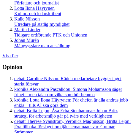
Författare och journalist
Lotta Ilona Häyrynen
Kultur- och ledarskribent
Kalle Nilsson
Utredare på statlig myndighet
Martin Linder
Tidigare ordförande PTK och Unionen
Johan Murén
Mångsysslare utan anställning
Visa fler
Opinion
debatt
Caroline Nilsson:
Rädda medarbetare bygger inget
starkt försvar
krönika
Alexandra Pascalidou:
Simona Mohamsson säger
frihet – men talar om vilka som hör hemma
krönika
Lotta Ilona Häyrynen:
För chefen är alla andras jobb
enkla – tills AI ska göra dem
debatt
Britta Lejon, Åsa Erba Stenhammar:
Johan Britz
strategi för arbetsmiljö går på tvärs med verkligheten
debatt
Therese Svanström, Veronica Magnusson, Britta Lejon:
Dra tillbaka förslaget om tjänstemannaansvar, Gunnar
Strömmer