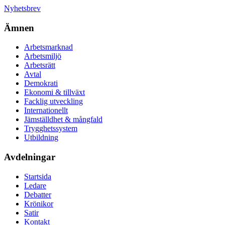
Nyhetsbrev
Ämnen
Arbetsmarknad
Arbetsmiljö
Arbetsrätt
Avtal
Demokrati
Ekonomi & tillväxt
Facklig utveckling
Internationellt
Jämställdhet & mångfald
Trygghetssystem
Utbildning
Avdelningar
Startsida
Ledare
Debatter
Krönikor
Satir
Kontakt