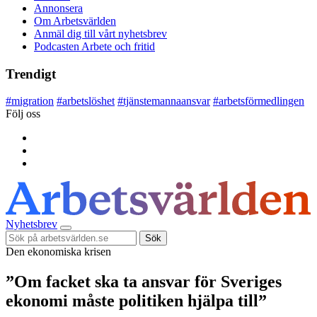
Annonsera
Om Arbetsvärlden
Anmäl dig till vårt nyhetsbrev
Podcasten Arbete och fritid
Trendigt
#
migration
#
arbetslöshet
#
tjänstemannaansvar
#
arbetsförmedlingen
Följ oss
Nyhetsbrev
Sök
Den ekonomiska krisen
”Om facket ska ta ansvar för Sveriges
ekonomi måste politiken hjälpa till”