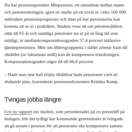
1970–1982: 69 år
Nu har pensionsportalen Minpension, ett samarbete mellan staten
och pensionsbolagen, gjort en studie på ett urval av cirka 160 000
Född 1983 och senare: 70 år.
individers pensionsprognoser och tittat på hur pensionerna kan
komma att se ut i praktiken. Studien visar att om pensionsåldern
Källa: Pensionsmyndigheten.
sätts till 65 år och samtliga pensioner tas ut på så lång tid som
möjligt, är mediankompensationsgraden 57,4 procent inklusive
tjänstepensionen. Men om åldersgrupperna i stället arbetar fram till
riktålder (se faktarutan intill) kan de kompensera minskningen.
Kompensationsgraden stiger då till 66,8 procent.
– Hade man inte haft höjda riktåldrar hade pensionen varit ett
sluttande plan, konstaterar pensionsekonomen Kristina Kamp.
Tvingas jobba längre
I en ny rapport
om studien, som presenterades på en pressträff på
tisdagen, blir det tydligt hur kommande generationer är tvingade
att gå senare i pension för att pensionen ska kompensera samma