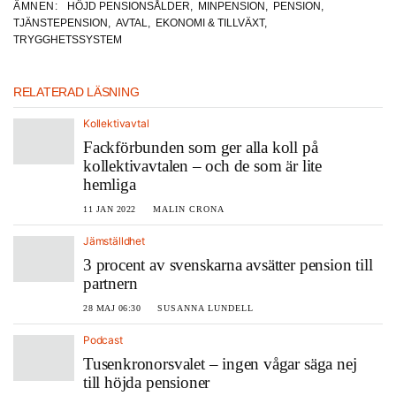
ÄMNEN:
HÖJD PENSIONSÅLDER
,
MINPENSION
,
PENSION
,
TJÄNSTEPENSION
,
AVTAL
,
EKONOMI & TILLVÄXT
,
TRYGGHETSSYSTEM
RELATERAD LÄSNING
Kollektivavtal
Fackförbunden som ger alla koll på
kollektivavtalen – och de som är lite
hemliga
11 JAN 2022
MALIN CRONA
Jämställdhet
3 procent av svenskarna avsätter pension till
partnern
28 MAJ 06:30
SUSANNA LUNDELL
Podcast
Tusenkronorsvalet – ingen vågar säga nej
till höjda pensioner