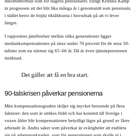
inkomstbortfall som för dagens pensionärer. Enligt Kristina Kamp
är prognosen att det blir lika många år i genomsnitt som pensionär,
i stället beror de höjda riktåldrarna i huvudsak på att vi lever
längre.
I rapportens jämförelser mellan olika generationer ligger
mediankompensationen på strax under 70 procent för de sena 50-
talister som nu närmar sig 65–66 år. Då är även tjänstepensionen
inräknad.
Det gäller att få en bra start.
90-talskrisen påverkar pensionerna
Men kompensationsgraden skiljer sig mycket beroende på flera
faktorer: den som är utrikes född och har kommit till Sverige i
vuxen ålder blir kompensationen betydligt lägre på grund av färre
arbetade år. Andra saker som påverkar är svårigheter att etablera
sig på arbetsmarknaden, som för generationen som skulle ut i