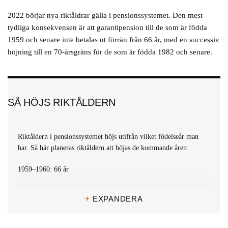
2022 börjar nya riktåldrar gälla i pensionssystemet. Den mest
tydliga konsekvensen är att garantipension till de som är födda
1959 och senare inte betalas ut förrän från 66 år, med en successiv
höjning till en 70-årsgräns för de som är födda 1982 och senare.
SÅ HÖJS RIKTÅLDERN
Riktåldern i pensionssystemet höjs utifrån vilket födelseår man
har. Så här planeras riktåldern att höjas de kommande åren:
1959–1960: 66 år
1961–1963: 67 år
+
EXPANDERA
1964–1969: 68 år