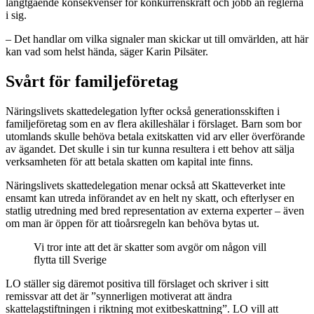
långtgående konsekvenser för konkurrenskraft och jobb än reglerna
i sig.
– Det handlar om vilka signaler man skickar ut till omvärlden, att här
kan vad som helst hända, säger Karin Pilsäter.
Svårt för familjeföretag
Näringslivets skattedelegation lyfter också generationsskiften i
familjeföretag som en av flera akilleshälar i förslaget. Barn som bor
utomlands skulle behöva betala exitskatten vid arv eller överförande
av ägandet. Det skulle i sin tur kunna resultera i ett behov att sälja
verksamheten för att betala skatten om kapital inte finns.
Näringslivets skattedelegation menar också att Skatteverket inte
ensamt kan utreda införandet av en helt ny skatt, och efterlyser en
statlig utredning med bred representation av externa experter – även
om man är öppen för att tioårsregeln kan behöva bytas ut.
Vi tror inte att det är skatter som avgör om någon vill
flytta till Sverige
LO ställer sig däremot positiva till förslaget och skriver i sitt
remissvar att det är ”synnerligen motiverat att ändra
skattelagstiftningen i riktning mot exitbeskattning”. LO vill att