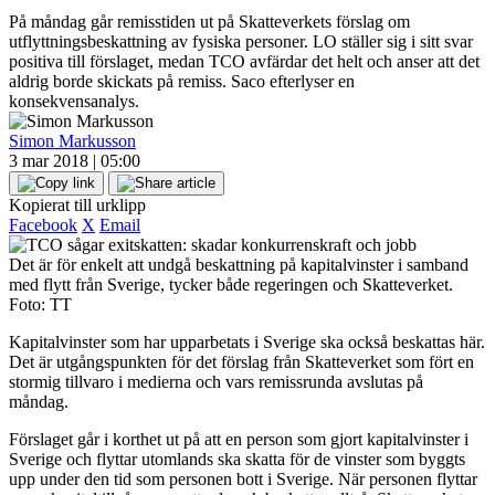
På måndag går remisstiden ut på Skatteverkets förslag om
utflyttningsbeskattning av fysiska personer. LO ställer sig i sitt svar
positiva till förslaget, medan TCO avfärdar det helt och anser att det
aldrig borde skickats på remiss. Saco efterlyser en
konsekvensanalys.
Simon Markusson
3 mar 2018 | 05:00
Kopierat till urklipp
Facebook
X
Email
Det är för enkelt att undgå beskattning på kapitalvinster i samband
med flytt från Sverige, tycker både regeringen och Skatteverket.
Foto: TT
Kapitalvinster som har upparbetats i Sverige ska också beskattas här.
Det är utgångspunkten för det förslag från Skatteverket som fört en
stormig tillvaro i medierna och vars remissrunda avslutas på
måndag.
Förslaget går i korthet ut på att en person som gjort kapitalvinster i
Sverige och flyttar utomlands ska skatta för de vinster som byggts
upp under den tid som personen bott i Sverige. När personen flyttar