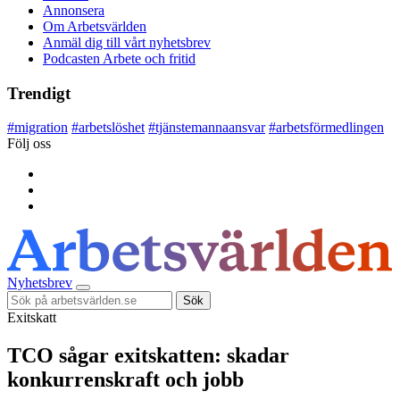
Annonsera
Om Arbetsvärlden
Anmäl dig till vårt nyhetsbrev
Podcasten Arbete och fritid
Trendigt
#
migration
#
arbetslöshet
#
tjänstemannaansvar
#
arbetsförmedlingen
Följ oss
Nyhetsbrev
Sök
Exitskatt
TCO sågar exitskatten: skadar
konkurrenskraft och jobb