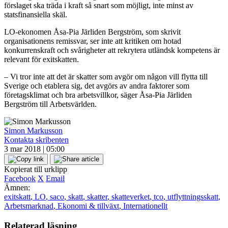
förslaget ska träda i kraft så snart som möjligt, inte minst av
statsfinansiella skäl.
LO-ekonomen Åsa-Pia Järliden Bergström, som skrivit
organisationens remissvar, ser inte att kritiken om hotad
konkurrenskraft och svårigheter att rekrytera utländsk kompetens är
relevant för exitskatten.
– Vi tror inte att det är skatter som avgör om någon vill flytta till
Sverige och etablera sig, det avgörs av andra faktorer som
företagsklimat och bra arbetsvillkor, säger Åsa-Pia Järliden
Bergström till Arbetsvärlden.
Simon Markusson
Kontakta skribenten
3 mar 2018 | 05:00
Kopierat till urklipp
Facebook
X
Email
Ämnen:
exitskatt
,
LO
,
saco
,
skatt
,
skatter
,
skatteverket
,
tco
,
utflyttningsskatt
,
Arbetsmarknad
,
Ekonomi & tillväxt
,
Internationellt
Relaterad läsning