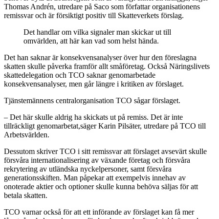
Thomas Andrén, utredare på Saco som författar organisationens
remissvar och är försiktigt positiv till Skatteverkets förslag.
Det handlar om vilka signaler man skickar ut till
omvärlden, att här kan vad som helst hända.
Det han saknar är konsekvensanalyser över hur den föreslagna
skatten skulle påverka framför allt småföretag. Också Näringslivets
skattedelegation och TCO saknar genomarbetade
konsekvensanalyser, men går längre i kritiken av förslaget.
Tjänstemännens centralorganisation TCO sågar förslaget.
– Det här skulle aldrig ha skickats ut på remiss. Det är inte
tillräckligt genomarbetat,säger Karin Pilsäter, utredare på TCO till
Arbetsvärlden.
Dessutom skriver TCO i sitt remissvar att förslaget avsevärt skulle
försvåra internationalisering av växande företag och försvåra
rekrytering av utländska nyckelpersoner, samt försvåra
generationsskiften. Man påpekar att exempelvis innehav av
onoterade aktier och optioner skulle kunna behöva säljas för att
betala skatten.
TCO varnar också för att ett införande av förslaget kan få mer