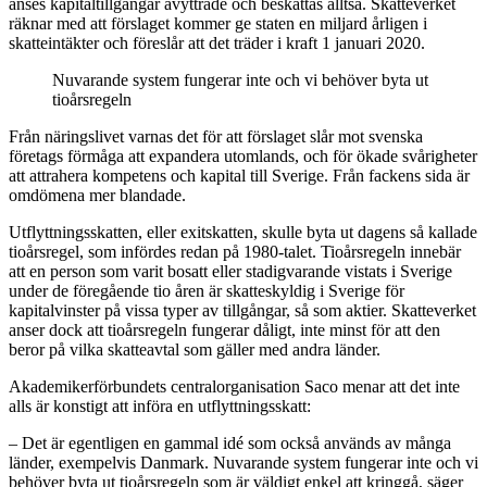
anses kapitaltillgångar avyttrade och beskattas alltså. Skatteverket
räknar med att förslaget kommer ge staten en miljard årligen i
skatteintäkter och föreslår att det träder i kraft 1 januari 2020.
Nuvarande system fungerar inte och vi behöver byta ut
tioårsregeln
Från näringslivet varnas det för att förslaget slår mot svenska
företags förmåga att expandera utomlands, och för ökade svårigheter
att attrahera kompetens och kapital till Sverige. Från fackens sida är
omdömena mer blandade.
Utflyttningsskatten, eller exitskatten, skulle byta ut dagens så kallade
tioårsregel, som infördes redan på 1980-talet. Tioårsregeln innebär
att en person som varit bosatt eller stadigvarande vistats i Sverige
under de föregående tio åren är skatteskyldig i Sverige för
kapitalvinster på vissa typer av tillgångar, så som aktier. Skatteverket
anser dock att tioårsregeln fungerar dåligt, inte minst för att den
beror på vilka skatteavtal som gäller med andra länder.
Akademikerförbundets centralorganisation Saco menar att det inte
alls är konstigt att införa en utflyttningsskatt:
– Det är egentligen en gammal idé som också används av många
länder, exempelvis Danmark. Nuvarande system fungerar inte och vi
behöver byta ut tioårsregeln som är väldigt enkel att kringgå, säger