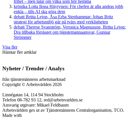
frihet – men talar om vilka som hör hemma
krönika
Lotta Ilona Häyrynen:
För chefen är alla andras jobb
enkla – tills AI ska göra dem
debatt
Britta Lejon, Åsa Erba Stenhammar:
Johan Britz
strategi för arbetsmiljö går på tvärs med verkligheten
debatt
Therese Svanström, Veronica Magnusson, Britta Lejon:
Dra tillbaka förslaget om tjänstemannaansvar, Gunnar
Strömmer
Visa fler
Hämtar fler artiklar
Nyheter / Trender / Analys
från tjänstemännens arbetsmarknad
Copyright
©
Arbetsvärlden 2026
Linnégatan 14, 114 94 Stockholm
Telefon 08-782 93 12, red@arbetsvarlden.se
Ansvarig utgivare: Mikael Feldbaum
Arbetsvärlden ges ut av Tjänstemännens Centralorganisation, TCO.
Made with