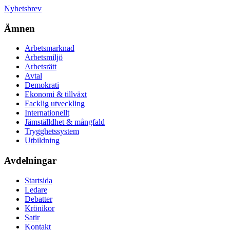
Nyhetsbrev
Ämnen
Arbetsmarknad
Arbetsmiljö
Arbetsrätt
Avtal
Demokrati
Ekonomi & tillväxt
Facklig utveckling
Internationellt
Jämställdhet & mångfald
Trygghetssystem
Utbildning
Avdelningar
Startsida
Ledare
Debatter
Krönikor
Satir
Kontakt