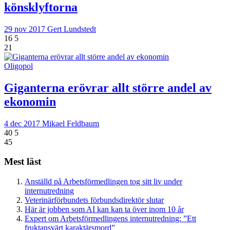
könsklyftorna
29 nov 2017
Gert Lundstedt
16
5
21
Oligopol
Giganterna erövrar allt större andel av
ekonomin
4 dec 2017
Mikael Feldbaum
40
5
45
Mest läst
Anställd på Arbetsförmedlingen tog sitt liv under
internutredning
Veterinärförbundets förbundsdirektör slutar
Här är jobben som AI kan kan ta över inom 10 år
Expert om Arbetsförmedlingens internutredning: ”Ett
fruktansvärt karaktärsmord”