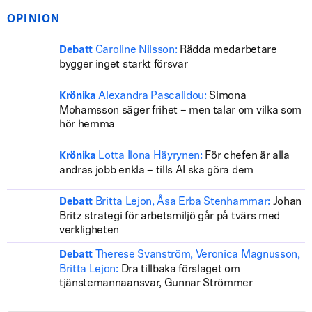
OPINION
Caroline Nilsson:
Rädda medarbetare
Debatt
bygger inget starkt försvar
Alexandra Pascalidou:
Simona
Krönika
Mohamsson säger frihet – men talar om vilka som
hör hemma
Lotta Ilona Häyrynen:
För chefen är alla
Krönika
andras jobb enkla – tills AI ska göra dem
Britta Lejon, Åsa Erba Stenhammar:
Johan
Debatt
Britz strategi för arbetsmiljö går på tvärs med
verkligheten
Therese Svanström, Veronica Magnusson,
Debatt
Britta Lejon:
Dra tillbaka förslaget om
tjänstemannaansvar, Gunnar Strömmer