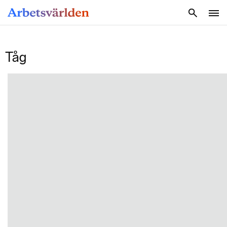
SÖK
Tåg